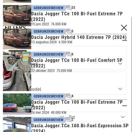
33
GEBRUIKERSREVIEW
Dacia Jogger TCe 100 Bi-Fuel Extreme 7P
(2022)
19 juni 2022
76.000 KM
FILTERS
5
GEBRUIKERSREVIEW
Dacia Jogger Hybrid 140 Extreme 7P (2024)
Merk & model
13 augustus 2024
6.500 KM
6
DACIA
GEBRUIKERSREVIEW
Dacia Jogger TCe 100 Bi-Fuel Comfort 5P
(2022)
22 oktober 2023
75.000 KM
JOGGER
4
GEBRUIKERSREVIEW
Dacia Jogger TCe 100 Bi-Fuel Extreme 7P
Kilometerstand
(2022)
26 mei 2024
40.000 KM
2
GEBRUIKERSREVIEW
Dacia Jogger TCe 100 Bi-Fuel Expression 5P
(2024)