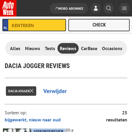
WORD ABONNEE
Ga naar de inhoud
Alles
Nieuws
Tests
Reviews
CarBase
Occasions
DACIA JOGGER REVIEWS
Verwijder
DACIA JOGGER
Sorteer op:
25
resultaten
7
GEBRUIKERSREVIEW