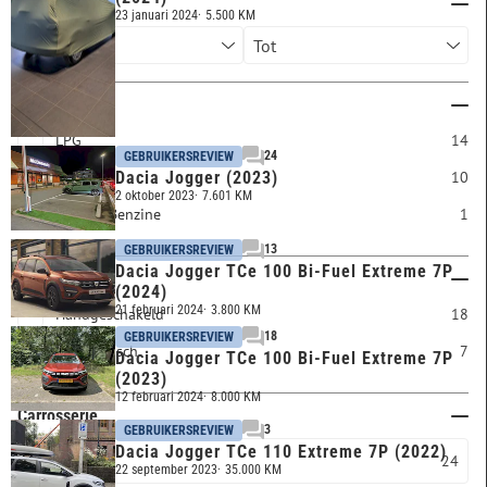
Bouwjaar
23 januari 2024
5.500 KM
Brandstof
LPG
14
24
GEBRUIKERSREVIEW
Benzine
10
Dacia Jogger (2023)
2 oktober 2023
7.601 KM
Elektro/Benzine
1
13
GEBRUIKERSREVIEW
Dacia Jogger TCe 100 Bi-Fuel Extreme 7P
Transmissie
(2024)
21 februari 2024
3.800 KM
Handgeschakeld
18
18
GEBRUIKERSREVIEW
Automatisch
7
Dacia Jogger TCe 100 Bi-Fuel Extreme 7P
(2023)
12 februari 2024
8.000 KM
Carrosserie
3
GEBRUIKERSREVIEW
Dacia Jogger TCe 110 Extreme 7P (2022)
MPV
24
22 september 2023
35.000 KM