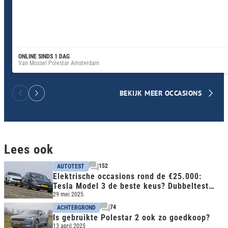
ONLINE SINDS 1 DAG
Van Mossel Polestar Amsterdam
BEKIJK MEER OCCASIONS
Lees ook
152
AUTOTEST
Elektrische occasions rond de €25.000:
Tesla Model 3 de beste keus? Dubbeltest
met Polestar 2
29 mei 2025
74
ACHTERGROND
Is gebruikte Polestar 2 ook zo goedkoop?
13 april 2025