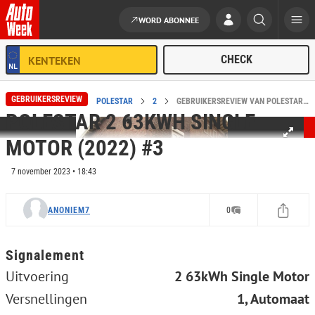
WORD ABONNEE
Ga naar de inhoud
GEBRUIKERSREVIEW
HOME
REVIEWS
POLESTAR
2
GEBRUIKERSREVIEW VAN POLESTAR 2 63KWH SINGLE MOTOR (2022) #3
POLESTAR 2 63KWH SINGLE
MOTOR (2022) #3
7 november 2023 • 18:43
ANONIEM7
0
Signalement
Uitvoering
2 63kWh Single Motor
Versnellingen
1, Automaat