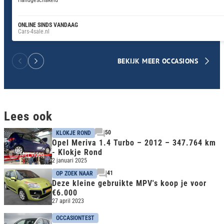
Handgeschakeld
ONLINE SINDS VANDAAG
Cars-4sale.nl
BEKIJK MEER OCCASIONS
Lees ook
50
KLOKJE ROND
Opel Meriva 1.4 Turbo – 2012 – 347.764 km
- Klokje Rond
Met video
2 januari 2025
41
OP ZOEK NAAR
Deze kleine gebruikte MPV's koop je voor
€6.000
27 april 2023
OCCASIONTEST