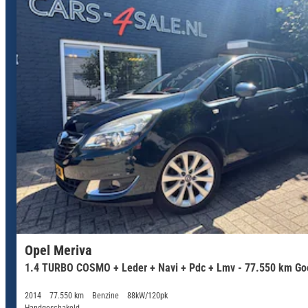
Opel Meriva
1.4 TURBO COSMO + Leder + Navi + Pdc + Lmv - 77.550 km Goe
2014
77.550 km
Benzine
88kW/120pk