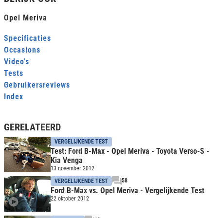
Opel Meriva
Specificaties
Occasions
Video's
Tests
Gebruikersreviews
Index
GERELATEERD
VERGELIJKENDE TEST
Test: Ford B-Max - Opel Meriva - Toyota Verso-S -
Kia Venga
13 november 2012
58
VERGELIJKENDE TEST
Ford B-Max vs. Opel Meriva - Vergelijkende Test
22 oktober 2012