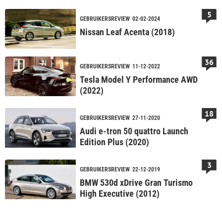
5
GEBRUIKERSREVIEW
02-02-2024
Nissan Leaf Acenta (2018)
36
GEBRUIKERSREVIEW
11-12-2022
Tesla Model Y Performance AWD
(2022)
18
GEBRUIKERSREVIEW
27-11-2020
Audi e-tron 50 quattro Launch
Edition Plus (2020)
3
GEBRUIKERSREVIEW
22-12-2019
BMW 530d xDrive Gran Turismo
High Executive (2012)