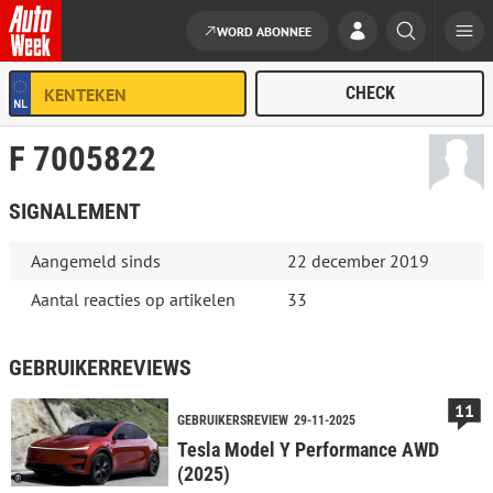
WORD ABONNEE
Ga naar de inhoud
F 7005822
SIGNALEMENT
Aangemeld sinds
22 december 2019
Aantal reacties op artikelen
33
GEBRUIKERREVIEWS
11
GEBRUIKERSREVIEW
29-11-2025
Tesla Model Y Performance AWD
(2025)