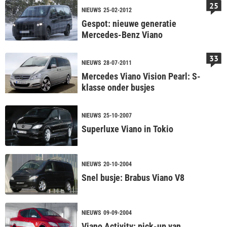
25
NIEUWS
25-02-2012
Gespot: nieuwe generatie
Mercedes-Benz Viano
33
NIEUWS
28-07-2011
Mercedes Viano Vision Pearl: S-
klasse onder busjes
NIEUWS
25-10-2007
Superluxe Viano in Tokio
NIEUWS
20-10-2004
Snel busje: Brabus Viano V8
NIEUWS
09-09-2004
Viano Activity: pick-up van