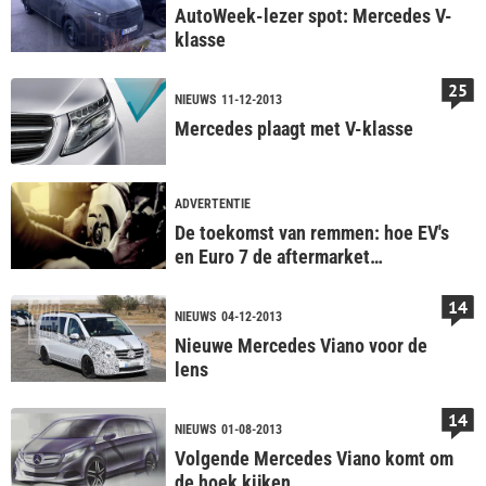
AutoWeek-lezer spot: Mercedes V-
klasse
25
NIEUWS
11-12-2013
Mercedes plaagt met V-klasse
ADVERTENTIE
De toekomst van remmen: hoe EV's
en Euro 7 de aftermarket
veranderen
14
NIEUWS
04-12-2013
Nieuwe Mercedes Viano voor de
lens
14
NIEUWS
01-08-2013
Volgende Mercedes Viano komt om
de hoek kijken