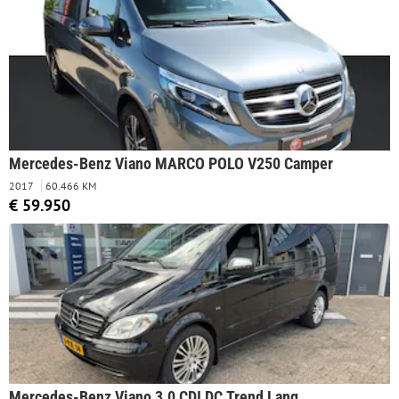
Mercedes-Benz Viano MARCO POLO V250 Camper
2017
60.466 KM
€ 59.950
Mercedes-Benz Viano 3.0 CDI DC Trend Lang