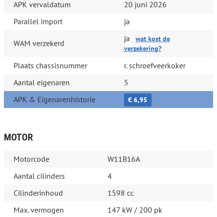
APK vervaldatum
20 juni 2026
Parallel import
ja
ja
wat kost de
WAM verzekerd
verzekering?
Plaats chassisnummer
r. schroefveerkoker
Aantal eigenaren
5
APK & Eigenarenhistorie
€ 6,95
MOTOR
Motorcode
W11B16A
Aantal cilinders
4
Cilinderinhoud
1598 cc
Max. vermogen
147 kW / 200 pk