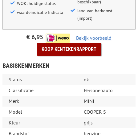
beschikbaar)
WOK: huidige status
land van herkomst
waardeindicatie Indicata
(import)
€ 6,95
Bekijk voorbeeld
KOOP KENTEKENRAPPORT
BASISKENMERKEN
Status
ok
Classificatie
Personenauto
Merk
MINI
Model
COOPER S
Kleur
grijs
Brandstof
benzine