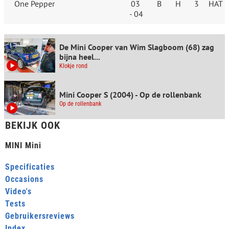
One Pepper
03
B
H
3
HAT
- 04
De Mini Cooper van Wim Slagboom (68) zag
bijna heel...
Klokje rond
Mini Cooper S (2004) - Op de rollenbank
Op de rollenbank
BEKIJK OOK
MINI Mini
Specificaties
Occasions
Video's
Tests
Gebruikersreviews
Index