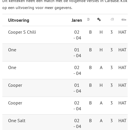
Dit kenteken heeft een match met de volgende versies in CarBase. Klik
op een uitvoering voor meer gegevens.
Uitvoering
Jaren
Cooper S Chili
02
B
H
3
HAT
- 04
One
01
B
H
3
HAT
- 04
One
02
B
A
3
HAT
- 04
Cooper
01
B
H
3
HAT
- 04
Cooper
02
B
A
3
HAT
- 04
One Salt
02
B
A
3
HAT
- 04