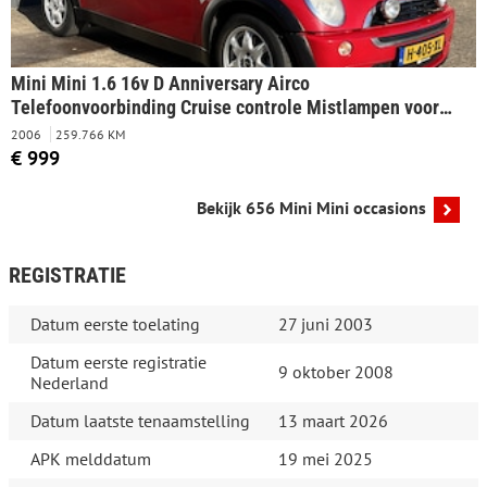
Mini Mini 1.6 16v D Anniversary Airco
Telefoonvoorbinding Cruise controle Mistlampen voor
Anniversary uitvoering Euro 4
2006
259.766 KM
€ 999
Bekijk 656 Mini Mini occasions
REGISTRATIE
Datum eerste toelating
27 juni 2003
Datum eerste registratie
9 oktober 2008
Nederland
Datum laatste tenaamstelling
13 maart 2026
APK melddatum
19 mei 2025