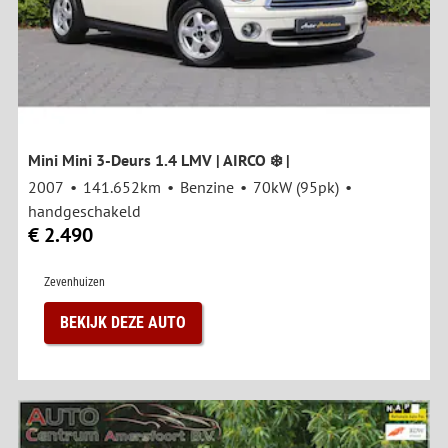
Mini Mini 3-Deurs 1.4 LMV | AIRCO ❄️ |
2007
141.652km
Benzine
70kW (95pk)
handgeschakeld
€ 2.490
Zevenhuizen
BEKIJK DEZE AUTO