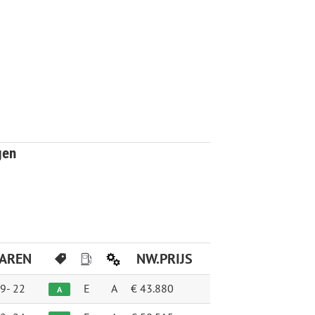
gen
JAREN
NW.PRIJS
9-
22
E
A
€ 43.880
A