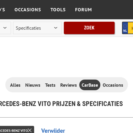
'S
OCCASIONS
TOOLS
FORUM
ZOEK
Alles
Nieuws
Tests
Reviews
CarBase
Occasions
CEDES-BENZ VITO PRIJZEN & SPECIFICATIES
Verwijder
CEDES-BENZ VITO