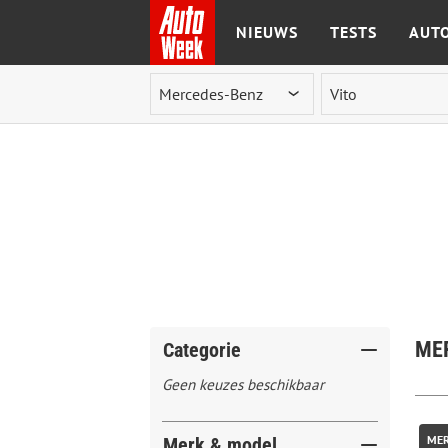
NIEUWS
TESTS
AUTO
Ga naar de inhoud
MER
Categorie
Geen keuzes beschikbaar
MER
Merk & model