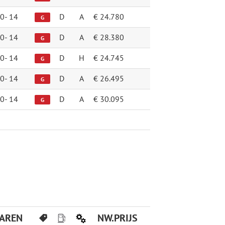
0-
14
D
A
€ 24.780
G
0-
14
D
A
€ 28.380
G
0-
14
D
H
€ 24.745
G
0-
14
D
A
€ 26.495
G
0-
14
D
A
€ 30.095
G
JAREN
NW.PRIJS