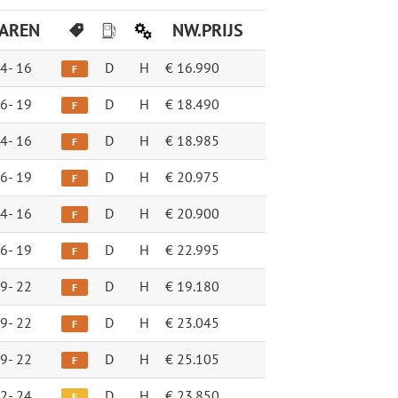
JAREN
NW.PRIJS
4-
16
D
H
€ 16.990
F
6-
19
D
H
€ 18.490
F
4-
16
D
H
€ 18.985
F
6-
19
D
H
€ 20.975
F
4-
16
D
H
€ 20.900
F
6-
19
D
H
€ 22.995
F
9-
22
D
H
€ 19.180
F
9-
22
D
H
€ 23.045
F
9-
22
D
H
€ 25.105
F
2-
24
D
H
€ 23.850
E