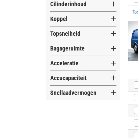
Cilinderinhoud
3 cilinders
0
To
Koppel
4 cilinders
250
5 cilinders
0
Topsnelheid
6 cilinders
9
Bagageruimte
Meer opties
Acceleratie
Accucapaciteit
Snellaadvermogen