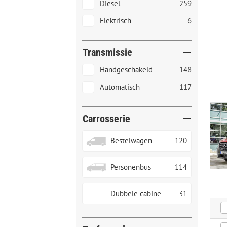
Diesel
259
Elektrisch
6
Transmissie
Handgeschakeld
148
Automatisch
117
Carrosserie
Bestelwagen
120
Personenbus
114
Dubbele cabine
31