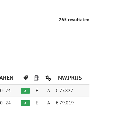
265 resultaten
JAREN
NW.PRIJS
0-
24
E
A
€ 77.827
A
0-
24
E
A
€ 79.019
A