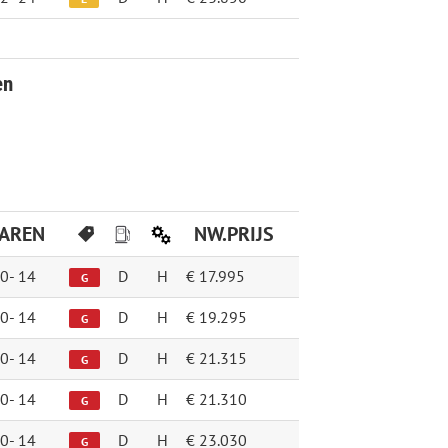
en
JAREN
NW.PRIJS
0-
14
D
H
€ 17.995
G
0-
14
D
H
€ 19.295
G
0-
14
D
H
€ 21.315
G
0-
14
D
H
€ 21.310
G
0-
14
D
H
€ 23.030
G