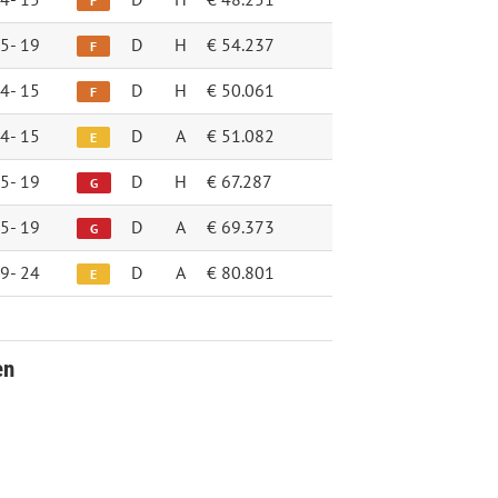
F
5-
19
D
H
€ 54.237
F
4-
15
D
H
€ 50.061
F
4-
15
D
A
€ 51.082
E
5-
19
D
H
€ 67.287
G
5-
19
D
A
€ 69.373
G
9-
24
D
A
€ 80.801
E
en