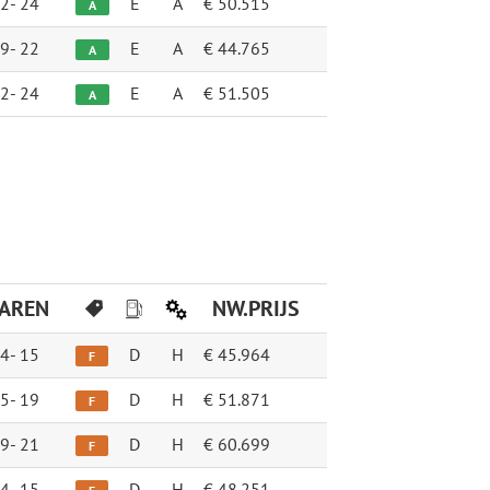
2-
24
E
A
€ 50.515
A
9-
22
E
A
€ 44.765
A
2-
24
E
A
€ 51.505
A
JAREN
NW.PRIJS
4-
15
D
H
€ 45.964
F
5-
19
D
H
€ 51.871
F
9-
21
D
H
€ 60.699
F
4-
15
D
H
€ 48.251