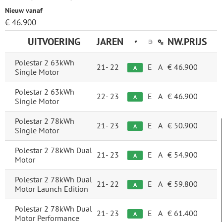
Nieuw vanaf
€ 46.900
UITVOERING
JAREN
NW.PRIJS
Polestar 2 63kWh
21-
22
E
A
€ 46.900
A
Single Motor
Polestar 2 63kWh
22-
23
E
A
€ 46.900
A
Single Motor
Polestar 2 78kWh
21-
23
E
A
€ 50.900
A
Single Motor
FILTERS
Polestar 2 78kWh Dual
21-
23
E
A
€ 54.900
A
Categorie
Motor
Elektrische auto's
Polestar 2 78kWh Dual
21-
22
E
A
€ 59.800
A
Motor Launch Edition
Nieuwe auto's
Polestar 2 78kWh Dual
21-
23
E
A
€ 61.400
A
Motor Performance