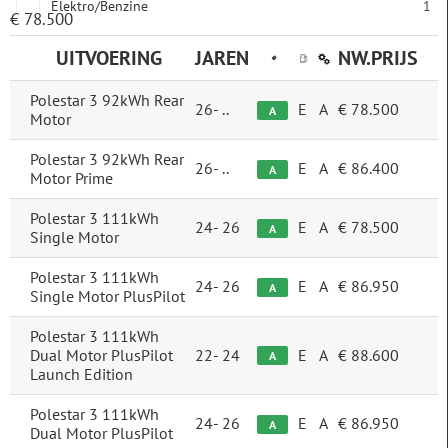
Elektro/Benzine
1
€ 78.500
UITVOERING
JAREN
NW.PRIJS
Transmissie
Automatisch
45
Polestar 3 92kWh Rear
26-
..
E
A
€ 78.500
A
Motor
Carrosserie
Polestar 3 92kWh Rear
26-
..
E
A
€ 86.400
A
Motor Prime
Hatchback
33
Polestar 3 111kWh
24-
26
E
A
€ 78.500
A
Single Motor
SUV
11
Polestar 3 111kWh
24-
26
E
A
€ 86.950
A
Single Motor PlusPilot
Coupé
1
Polestar 3 111kWh
Dual Motor PlusPilot
22-
24
E
A
€ 88.600
A
Trefwoord
Launch Edition
Polestar 3 111kWh
24-
26
E
A
€ 86.950
A
Dual Motor PlusPilot