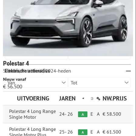
4WD
29
achterwielaandrijving
13
voorwielaandrijving
3
Vermogen
Polestar 4
5-deurs, Hatchback, 2024-heden
Elektrische actieradius
Nieuw vanaf
€ 56.500
UITVOERING
JAREN
NW.PRIJS
Brandstofverbruik
Polestar 4 Long Range
CO2-uitstoot
24-
26
E
A
€ 58.500
A
Single Motor
Energielabel
Polestar 4 Long Range
25-
26
E
A
€ 61.500
A
Single Motor Plus