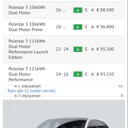
Plug-in
Polestar 3 106kWh
26-
..
E
A
€ 88.500
A
Dual Motor
plug-in
45
Polestar 3 106kWh
26-
..
E
A
€ 96.400
A
Dual Motor Prime
Aantal deuren
2-3 deuren
1
Polestar 3 111kWh
Dual Motor
22-
24
E
A
€ 95.200
A
4-5 deuren
44
Performance Launch
Edition
Aantal zitplaatsen
Polestar 3 111kWh
Dual Motor
24-
26
E
A
€ 93.550
A
2-3 zitplaatsen
0
Performance
4-5 zitplaatsen
45
Toon alle 11 model versies
6-7 zitplaatsen
0
8-9 zitplaatsen
0
Aandrijving