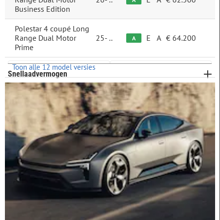
Bagageruimte
Business Edition
Meer opties
Acceleratie
Polestar 4 coupé Long
Range Dual Motor
25-
..
E
A
€ 64.200
A
Prime
Accucapaciteit
Toon alle 12 model versies
Snellaadvermogen