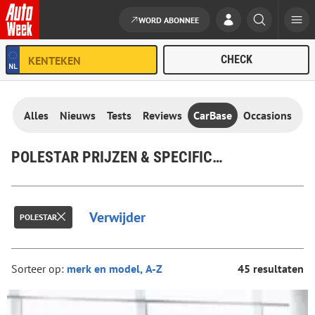
WORD ABONNEE
Ga naar de inhoud
Alles
Nieuws
Tests
Reviews
CarBase
Occasions
POLESTAR PRIJZEN & SPECIFICATIES
Verwijder
POLESTAR
Sorteer op:
45 resultaten