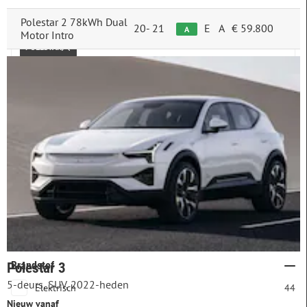
Merk & model
Polestar 2 78kWh Dual
20-
21
E
A
€ 59.800
A
Motor Intro
POLESTAR
Prijs
Bouwjaar
Brandstof
Polestar 3
5-deurs, SUV, 2022-heden
Elektrisch
44
Nieuw vanaf