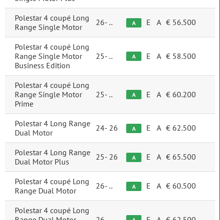
A
45
Segment
Polestar 4 coupé Long
26-
..
E
A
€ 56.500
A
Range Single Motor
D (midden)
32
Lengte
F (groot)
2
Polestar 4 coupé Long
Range Single Motor
25-
..
E
A
€ 58.500
A
Instaphoogte
M (upper-SUV)
11
Business Edition
Middel (58 t/m 68 cm)
23
Trekgewicht geremd
Polestar 4 coupé Long
Laag (t/m 58 cm)
19
Range Single Motor
25-
..
E
A
€ 60.200
A
Prime
Gewicht
Hoog (68+ cm)
0
Polestar 4 Long Range
24-
26
E
A
€ 62.500
Cilinders
A
Dual Motor
2 cilinders
0
Polestar 4 Long Range
Cilinderinhoud
25-
26
E
A
€ 65.500
A
Dual Motor Plus
3 cilinders
0
Koppel
4 cilinders
1
Polestar 4 coupé Long
26-
..
E
A
€ 60.500
A
Range Dual Motor
5 cilinders
0
Topsnelheid
Polestar 4 coupé Long
6 cilinders
0
Range Dual Motor
26-
..
E
A
€ 62.500
A