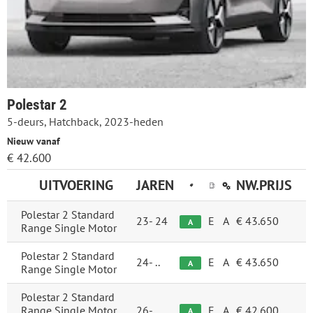
Polestar 2
5-deurs, Hatchback, 2023-heden
Nieuw vanaf
€ 42.600
UITVOERING
JAREN
NW.PRIJS
Polestar 2 Standard
23-
24
E
A
€ 43.650
A
Range Single Motor
Polestar 2 Standard
24-
..
E
A
€ 43.650
A
Range Single Motor
Polestar 2 Standard
Range Single Motor
26-
..
E
A
€ 42.600
A