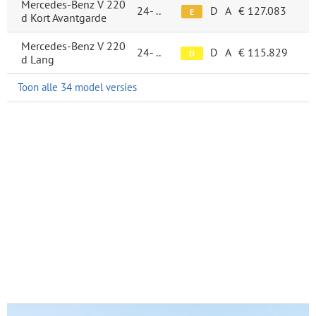
Mercedes-Benz V 220
24-
..
D
A
€ 127.083
E
d Kort Avantgarde
Mercedes-Benz V 220
24-
..
D
A
€ 115.829
D
d Lang
Toon alle 34 model versies