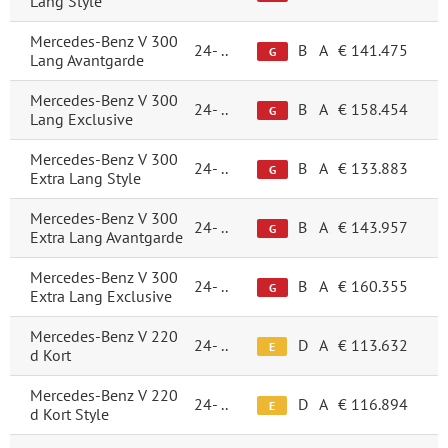
Lang Style
Mercedes-Benz V 300
24-
..
B
A
€ 141.475
G
Lang Avantgarde
Mercedes-Benz V 300
24-
..
B
A
€ 158.454
G
Lang Exclusive
Mercedes-Benz V 300
24-
..
B
A
€ 133.883
G
Extra Lang Style
Mercedes-Benz V 300
24-
..
B
A
€ 143.957
G
Extra Lang Avantgarde
Mercedes-Benz V 300
24-
..
B
A
€ 160.355
G
Extra Lang Exclusive
Mercedes-Benz V 220
24-
..
D
A
€ 113.632
E
d Kort
Mercedes-Benz V 220
24-
..
D
A
€ 116.894
E
d Kort Style