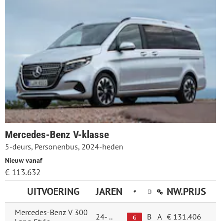
Mercedes-Benz V-klasse
5-deurs, Personenbus, 2024-heden
Nieuw vanaf
€ 113.632
UITVOERING
JAREN
NW.PRIJS
Mercedes-Benz V 300
24-
..
B
A
€ 131.406
G