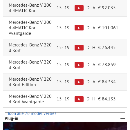
Mercedes-Benz V 200
15-
19
D
A
€ 92.035
Transmissie
G
d 4MATIC Kort
Automatisch
223
Mercedes-Benz V 200
Handgeschakeld
27
d 4MATIC Kort
15-
19
D
A
€ 101.061
G
Avantgarde
Carrosserie
Mercedes-Benz V 220
15-
19
D
H
€ 76.445
G
d Kort
Personenbus
214
Mercedes-Benz V 220
15-
19
D
A
€ 78.859
G
d Kort
MPV
36
Mercedes-Benz V 220
15-
19
D
A
€ 84.334
G
d Kort Edition
Trefwoord
Mercedes-Benz V 220
15-
19
D
H
€ 84.135
G
d Kort Avantgarde
Toon alle 76 model versies
Plug-in
niet plug-in
250