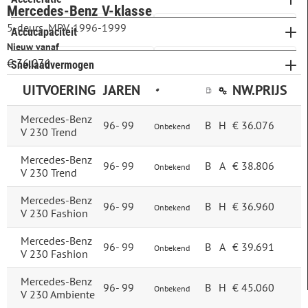
Mercedes-Benz V-klasse
5-deurs, MPV, 1996-1999
Accucapaciteit
Nieuw vanaf
€ 36.076
Snellaadvermogen
UITVOERING
JAREN
NW.PRIJS
Mercedes-Benz
96-
99
B
H
€ 36.076
Onbekend
V 230 Trend
Mercedes-Benz
96-
99
B
A
€ 38.806
Onbekend
V 230 Trend
Mercedes-Benz
96-
99
B
H
€ 36.960
Onbekend
V 230 Fashion
Mercedes-Benz
96-
99
B
A
€ 39.691
Onbekend
V 230 Fashion
Mercedes-Benz
96-
99
B
H
€ 45.060
Onbekend
V 230 Ambiente