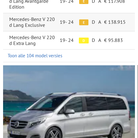
d Lang Avantgarde
19-
24
D
A
€ 117.908
E
Edition
Mercedes-Benz V 220
19-
24
D
A
€ 138.915
E
d Lang Exclusive
Mercedes-Benz V 220
19-
24
D
A
€ 95.883
D
d Extra Lang
Toon alle 104 model versies
FILTERS
Categorie
Nieuwe auto's
Merk & model
MERCEDES-BENZ