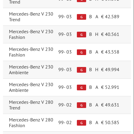
Trend
voorwielaandrijving
36
Mercedes-Benz V 230
99-
03
B
A
€ 42.589
G
Trend
Vermogen
Mercedes-Benz V 230
99-
03
B
H
€ 40.561
G
Fashion
Mercedes-Benz V 230
99-
03
B
A
€ 43.558
G
Elektrische actieradius
Fashion
Mercedes-Benz V 230
99-
03
B
H
€ 49.994
G
Ambiente
Brandstofverbruik
Mercedes-Benz V 230
99-
03
B
A
€ 52.991
G
Ambiente
CO2-uitstoot
Mercedes-Benz V 280
99-
02
B
A
€ 49.631
G
Trend
Energielabel
Mercedes-Benz V 280
D
30
99-
02
B
A
€ 50.585
G
Segment
Fashion
E
64
N (bestelauto)
250