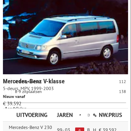
Aantal deuren
2-3 deuren
0
4-5 deuren
250
Aantal zitplaatsen
2-3 zitplaatsen
0
4-5 zitplaatsen
0
Mercedes-Benz V-klasse
6-7 zitplaatsen
112
5-deurs, MPV, 1999-2003
8-9 zitplaatsen
138
Nieuw vanaf
€ 39.592
Aandrijving
UITVOERING
JAREN
NW.PRIJS
achterwielaandrijving
130
Mercedes-Benz V 230
4WD
84
99-
03
B
H
€ 39.592
G