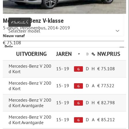
Mercedes-Benz V-klasse
V-KLASSE
5-deurs, Personenbus, 2014-2019
Nieuw vanaf
€ 75.108
Prijs
UITVOERING
JAREN
NW.PRIJS
Mercedes-Benz V 200
15-
19
D
H
€ 75.108
G
d Kort
Bouwjaar
Mercedes-Benz V 200
15-
19
D
A
€ 77.522
G
d Kort
Mercedes-Benz V 200
Brandstof
15-
19
D
H
€ 82.798
G
d Kort Avantgarde
Diesel
226
Mercedes-Benz V 200
15-
19
D
A
€ 85.212
Benzine
24
G
d Kort Avantgarde