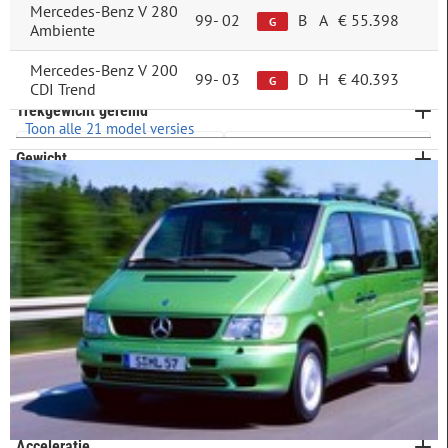
Mercedes-Benz V 280
Lengte
99-
02
B
A
€ 55.398
F
63
G
Ambiente
G
78
Instaphoogte
Mercedes-Benz V 200
99-
03
D
H
€ 40.393
G
Overig
15
CDI Trend
Hoog (68+ cm)
0
Trekgewicht geremd
Toon alle 21 model versies
Laag (t/m 58 cm)
0
Gewicht
Middel (58 t/m 68 cm)
0
Cilinders
2 cilinders
0
Cilinderinhoud
3 cilinders
0
Koppel
4 cilinders
244
5 cilinders
0
Topsnelheid
6 cilinders
6
Bagageruimte
Meer opties
Acceleratie