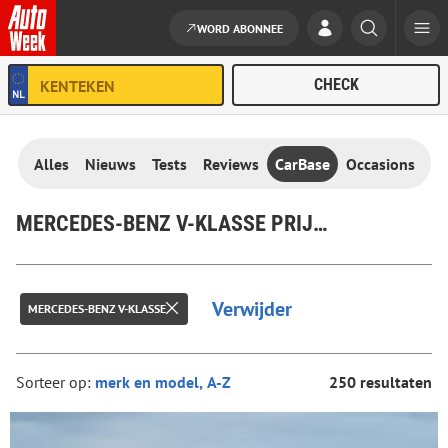
WORD ABONNEE
Ga naar de inhoud
Alles
Nieuws
Tests
Reviews
CarBase
Occasions
MERCEDES-BENZ V-KLASSE PRIJZEN & SPECIFICATIES
Verwijder
MERCEDES-BENZ V-KLASSE
Sorteer op:
250 resultaten