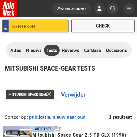
WORD ABONNEE
Ga naar de inhoud
Alles
Nieuws
Tests
Reviews
CarBase
Occasions
MITSUBISHI SPACE-GEAR TESTS
Verwijder
MITSUBISHI SPACE GEAR
Sorteer op:
1 resultaat
1
AUTOTEST
Mitsubishi Space Gear 2.5 TD GLX (1996)