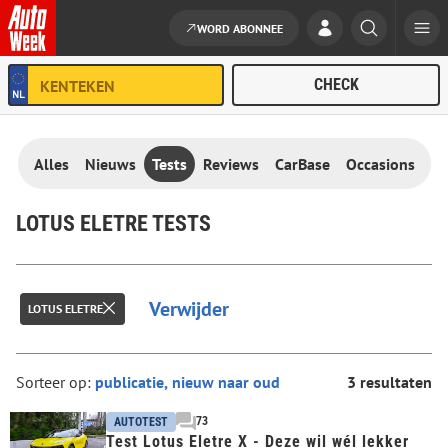
WORD ABONNEE
Ga naar de inhoud
Alles
Nieuws
Tests
Reviews
CarBase
Occasions
LOTUS ELETRE TESTS
Verwijder
LOTUS ELETRE
Sorteer op:
3 resultaten
73
AUTOTEST
Test Lotus Eletre X - Deze wil wél lekker