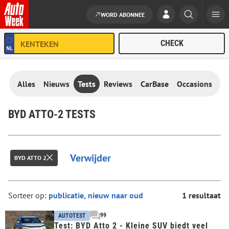
WORD ABONNEE
Ga naar de inhoud
Alles
Nieuws
Tests
Reviews
CarBase
Occasions
BYD ATTO-2 TESTS
Verwijder
BYD ATTO 2
Sorteer op:
1 resultaat
99
AUTOTEST
Test: BYD Atto 2 - Kleine SUV biedt veel