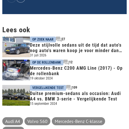
Lees ook
27
OP ZOEK NAAR
Deze stijlvolle sedans uit de tijd dat auto's
nog auto's waren koop je voor minder dan
€10.000
31 juli 2026
12
OP DE ROLLENBANK
Mercedes-Benz C200 AMG Line (2017) - Op
de rollenbank
Met video
19 oktober 2024
109
VERGELIJKENDE TEST
Duitse premium-sedans als occasion: Audi
A4 vs. BMW 3-serie - Vergelijkende Test
15 september 2024
Audi A4
Volvo S60
Mercedes-Benz C-klasse