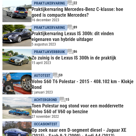
22
PRAKTIJKERVARING
Praktijkervaring Mercedes-Benz C-klasse: hoe
goed is compacte Mercedes?
16 december 2023
89
PRAKTIJKERVARING
Praktijkervaring Lexus IS 300h: dit vinden
eigenaren van hybride uitdager
5 augustus 2023
86
PRAKTIJKVERBRUIK
Zo zuinig is de Lexus IS 300h in de praktijk
15 april 2023
59
AUTOTEST
Volvo S60 T6 Polestar - 2015 - 408.102 km - Klokje
Rond
2 januari 2023
15
ACHTERGROND
Toen Polestar nog stond voor een moddervette
Volvo S60 of V60 op benzine
27 november 2022
OCCASIONTEST
Op zoek naar een D-segment diesel - Jaguar XE
(2015) - Saab 9-3 (2009) - Audi A4 (2013)