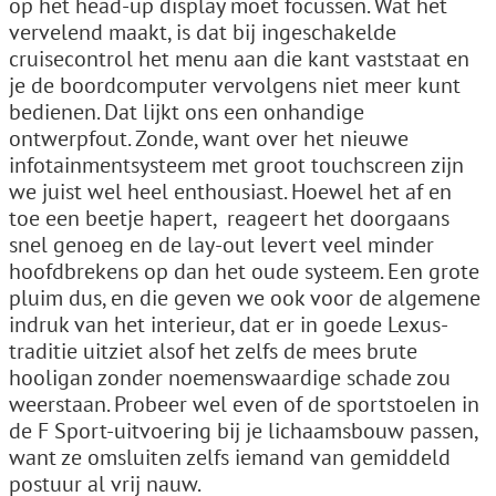
op het head-up display moet focussen. Wat het
vervelend maakt, is dat bij ingeschakelde
cruisecontrol het menu aan die kant vaststaat en
je de boordcomputer vervolgens niet meer kunt
bedienen. Dat lijkt ons een onhandige
ontwerpfout. Zonde, want over het nieuwe
infotainmentsysteem met groot touchscreen zijn
we juist wel heel enthousiast. Hoewel het af en
toe een beetje hapert, ­ reageert het doorgaans
snel genoeg en de lay-out levert veel minder
hoofdbrekens op dan het oude systeem. Een grote
pluim dus, en die geven we ook voor de algemene
indruk van het interieur, dat er in goede Lexus-
traditie uitziet alsof het zelfs de mees brute
hooligan zonder noemenswaardige schade zou
weerstaan. Probeer wel even of de sportstoelen in
de F Sport-uitvoering bij je lichaamsbouw passen,
want ze omsluiten zelfs iemand van gemiddeld
postuur al vrij nauw.