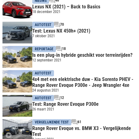
46
NIEUWS
Lexus NX (2021) – Back to Basics
18 december 2021
70
AUTOTEST
Test: Lexus NX 450h+ (2021)
7 oktober 2021
18
REPORTAGE
Is een plug-in hybride geschikt voor terreinrijden?
12 september 2021
AUTOTEST
4x4 met een elektrische duw - Kia Sorento PHEV -
Range Rover Evoque P300e - Jeep Wrangler 4xe
24 augustus 2021
12
AUTOTEST
Test: Range Rover Evoque P300e
26 maart 2021
61
VERGELIJKENDE TEST
Range Rover Evoque vs. BMW X3 - Vergelijkende
Test