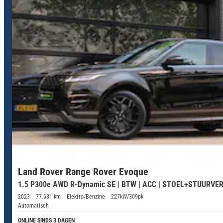
Land Rover Range Rover Evoque
1.5 P300e AWD R-Dynamic SE | BTW | ACC | STOEL+STUURVE
2023
77.681 km
Elektro/Benzine
227kW/309pk
Automatisch
ONLINE SINDS 3 DAGEN