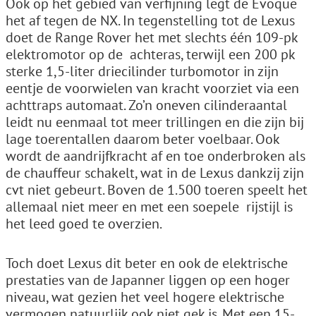
Ook op het gebied van verfijning legt de Evoque
het af tegen de NX. In tegenstelling tot de Lexus
doet de Range Rover het met slechts één 109-pk
elektromotor op de ­ achteras, terwijl een 200 pk
sterke 1,5-liter driecilinder turbomotor in zijn
eentje de voorwielen van kracht voorziet via een
achttraps automaat. Zo’n oneven cilinderaantal
leidt nu eenmaal tot meer trillingen en die zijn bij
lage toerentallen daarom beter voelbaar. Ook
wordt de aandrijfkracht af en toe onderbroken als
de chauffeur schakelt, wat in de Lexus dankzij zijn
cvt niet gebeurt. Boven de 1.500 toeren speelt het
allemaal niet meer en met een soepele ­ rijstijl is
het leed goed te overzien.
Toch doet Lexus dit beter en ook de elektrische
prestaties van de Japanner liggen op een hoger
niveau, wat gezien het veel hogere elektrische
vermogen natuurlijk ook niet gek is. Met een 15-