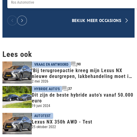
Ros Automotive
BEKIJK MEER OCCASIONS
Lees ook
90
VRAAG EN ANTWOORD
'Bij terugroepactie kreeg mijn Lexus NX
nieuwe deurgrepen, lakbehandeling moet ik
zelf betalen'
2 mei 2026
37
HYBRIDE AUTO'S
Dit zijn de beste hybride auto’s vanaf 50.000
euro
19 juni 2024
AUTOTEST
Lexus NX 350h AWD - Test
25 oktober 2022