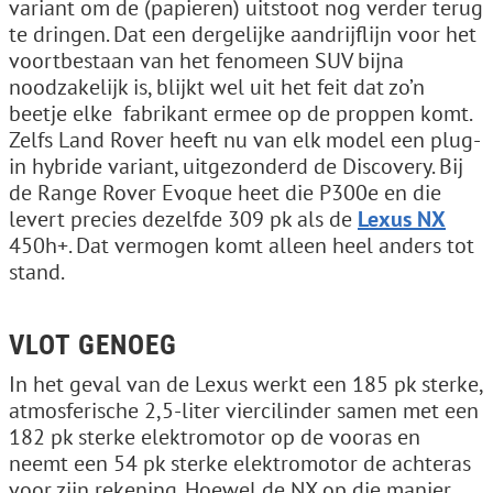
variant om de (papieren) uitstoot nog verder terug
te dringen. Dat een dergelijke aandrijflijn voor het
voortbestaan van het fenomeen SUV bijna
noodzakelijk is, blijkt wel uit het feit dat zo’n
beetje elke ­ fabrikant ermee op de proppen komt.
Zelfs Land Rover heeft nu van elk model een plug-
in hybride variant, uitgezonderd de Discovery. Bij
de Range Rover Evoque heet die P300e en die
levert precies dezelfde 309 pk als de
Lexus NX
450h+. Dat vermogen komt alleen heel anders tot
stand.
VLOT GENOEG
In het geval van de Lexus werkt een 185 pk sterke,
atmosferische 2,5-liter viercilinder samen met een
182 pk sterke elektromotor op de vooras en
neemt een 54 pk sterke elektromotor de achteras
voor zijn rekening. Hoewel de NX op die manier