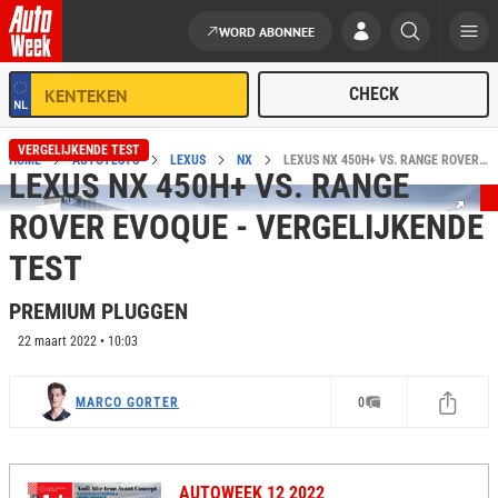
WORD ABONNEE
Ga naar de inhoud
VERGELIJKENDE TEST
HOME
AUTOTESTS
LEXUS
NX
LEXUS NX 450H+ VS. RANGE ROVER EVOQUE - VERGELIJKENDE TEST
LEXUS NX 450H+ VS. RANGE
ROVER EVOQUE - VERGELIJKENDE
TEST
PREMIUM PLUGGEN
22 maart 2022 • 10:03
MARCO GORTER
0
AUTOWEEK 12 2022