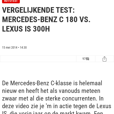
AUTOTEST
e
VERGELIJKENDE TEST:
c
o
n
MERCEDES-BENZ C 180 VS.
d
s
LEXUS IS 300H
o
f
0
s
e
15 mei 2014 • 14:30
c
o
n
97
d
s
De Mercedes-Benz C-klasse is helemaal
nieuw en heeft het als vanouds meteen
zwaar met al die sterke concurrenten. In
deze video zie je 'm in actie tegen de Lexus
IS, die vorig jaar op de markt kwam. Een