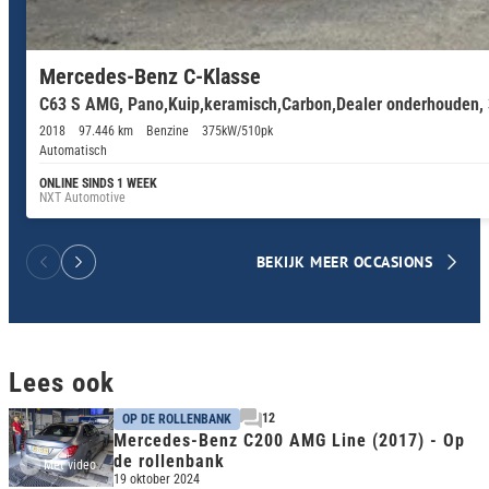
Mercedes-Benz C-Klasse
C63 S AMG, Pano,Kuip,keramisch,Carbon,Dealer onderhouden, 
2018
97.446 km
Benzine
375kW/510pk
Automatisch
ONLINE SINDS 1 WEEK
NXT Automotive
BEKIJK MEER OCCASIONS
Lees ook
12
OP DE ROLLENBANK
Mercedes-Benz C200 AMG Line (2017) - Op
de rollenbank
Met video
19 oktober 2024