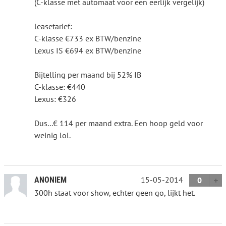
(C-klasse met automaat voor een eerlijk vergelijk)
leasetarief:
C-klasse €733 ex BTW/benzine
Lexus IS €694 ex BTW/benzine
Bijtelling per maand bij 52% IB
C-klasse: €440
Lexus: €326
Dus...€ 114 per maand extra. Een hoop geld voor
weinig lol.
15-05-2014
ANONIEM
0
300h staat voor show, echter geen go, lijkt het.