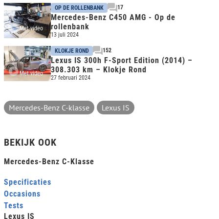
17
OP DE ROLLENBANK
Mercedes-Benz C450 AMG - Op de
rollenbank
Met video
13 juli 2024
152
KLOKJE ROND
Lexus IS 300h F-Sport Edition (2014) –
308.303 km – Klokje Rond
Met video
27 februari 2024
Mercedes-Benz C-klasse
Lexus IS
BEKIJK OOK
Mercedes-Benz C-Klasse
Specificaties
Occasions
Tests
Lexus IS