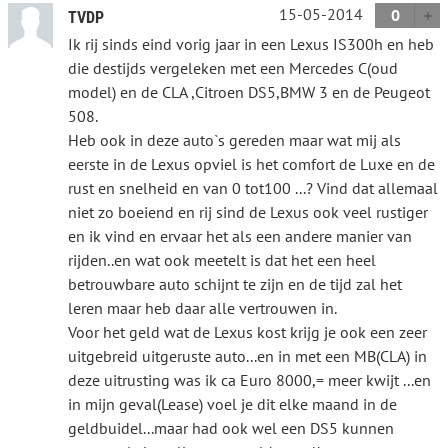
15-05-2014
0
TVDP
Ik rij sinds eind vorig jaar in een Lexus IS300h en heb
die destijds vergeleken met een Mercedes C(oud
model) en de CLA ,Citroen DS5,BMW 3 en de Peugeot
508.
Heb ook in deze auto`s gereden maar wat mij als
eerste in de Lexus opviel is het comfort de Luxe en de
rust en snelheid en van 0 tot100 ...? Vind dat allemaal
niet zo boeiend en rij sind de Lexus ook veel rustiger
en ik vind en ervaar het als een andere manier van
rijden..en wat ook meetelt is dat het een heel
betrouwbare auto schijnt te zijn en de tijd zal het
leren maar heb daar alle vertrouwen in.
Voor het geld wat de Lexus kost krijg je ook een zeer
uitgebreid uitgeruste auto...en in met een MB(CLA) in
deze uitrusting was ik ca Euro 8000,= meer kwijt ...en
in mijn geval(Lease) voel je dit elke maand in de
geldbuidel...maar had ook wel een DS5 kunnen