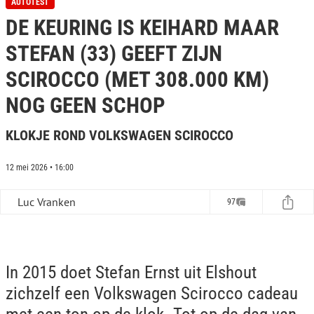
AUTOTEST
e
DE KEURING IS KEIHARD MAAR
c
o
n
STEFAN (33) GEEFT ZIJN
d
s
SCIROCCO (MET 308.000 KM)
o
f
NOG GEEN SCHOP
2
0
m
KLOKJE ROND VOLKSWAGEN SCIROCCO
i
n
u
t
12 mei 2026 • 16:00
e
s
Luc Vranken
,
97
2
3
s
e
c
In 2015 doet Stefan Ernst uit Elshout
o
n
zichzelf een Volkswagen Scirocco cadeau
d
s