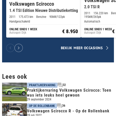
Volkswagen Sc
Volkswagen Scirocco
2.0 TSI R
1.4 TSI Edition Nieuwe Distributieketting
2011
156.220 km
Ben
2011
175.473 km
Benzine
90kW/122pk
195kW/265pk
Handgeschakeld
Automatisch
ONLINE SINDS 1 WEEK
ONLINE SINDS 1 WEEK
€ 8.950
€
Autospot Dijk
Autospot Dijk
BEKIJK MEER OCCASIONS
Lees ook
32
PRAKTIJKERVARING
Praktijkervaring Volkswagen Scirocco: Toen
was iets leuks heel gewoon
29 september 2024
36
OP DE ROLLENBANK
Volkswagen Scirocco R - Op de Rollenbank
28 juli 2022