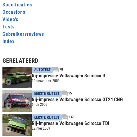
Specificaties
Occasions
Video's
Tests
Gebruikersreviews
Index
GERELATEERD
78
AUTOTEST
Rij-impressie Volkswagen Scirocco R
10 december 2009
15
EERSTE RIJTEST
Rij-impressie Volkswagen Scirocco GT24 CNG
6 juli 2009
137
EERSTE RIJTEST
Rij-impressie Volkswagen Scirocco TDI
22 mei 2009