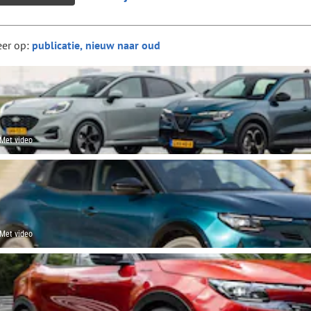
eer op:
Met video
Met video