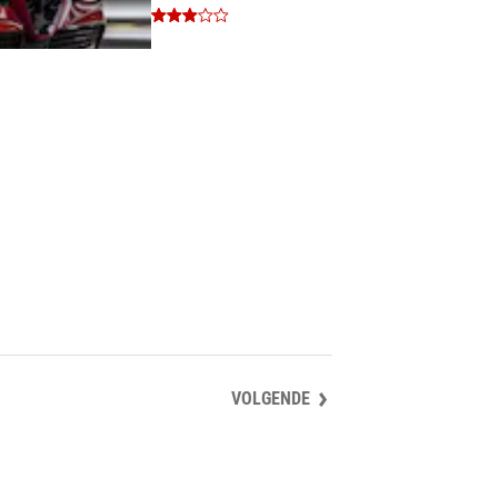
Italianen toe te
voegen aan een
Frans concept?
VOLGENDE