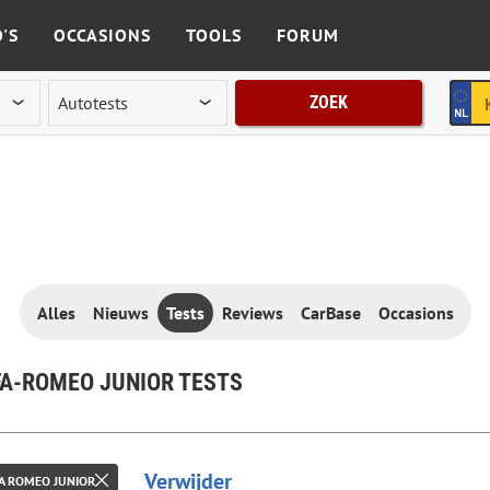
'S
OCCASIONS
TOOLS
FORUM
ZOEK
Alles
Nieuws
Tests
Reviews
CarBase
Occasions
A-ROMEO JUNIOR TESTS
Verwijder
A ROMEO JUNIOR