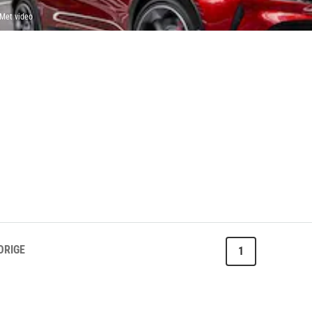
Met video
ORIGE
1