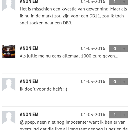
01-03-2016
ANONIEM
1
Het is misschien een kwestie van gewenning. Maar als
ik nu in de markt zou zijn voor een DB11, zou ik toch
snel zoeken naar een DB9.
01-03-2016
ANONIEM
0
Als jullie me nu eens allemaal 1000 euro geven...
01-03-2016
ANONIEM
0
Ik doe 't voor de helft :-)
01-03-2016
ANONIEM
1
@ppep, neen niet nog imposanter want ik ben er van
overtuigd dat die live al imposant genoeg is gezien de