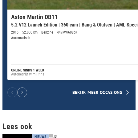
Aston Martin DB11
5.2 V12 Launch Edition | 360 cam | Bang & Olufsen | AML Specia
2016
52.000 km
Benzine
447kW/608pk
Automatisch
ONLINE SINDS 1 WEEK
Autobedrijf Wim Prins
BEKIJK MEER OCCASIONS
Lees ook
3
NIEUWS