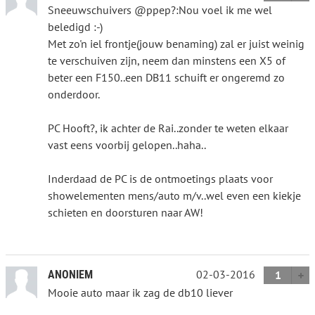
Sneeuwschuivers @ppep?:Nou voel ik me wel
beledigd :-)
Met zo'n iel frontje(jouw benaming) zal er juist weinig
te verschuiven zijn, neem dan minstens een X5 of
beter een F150..een DB11 schuift er ongeremd zo
onderdoor.
PC Hooft?, ik achter de Rai..zonder te weten elkaar
vast eens voorbij gelopen..haha..
Inderdaad de PC is de ontmoetings plaats voor
showelementen mens/auto m/v..wel even een kiekje
schieten en doorsturen naar AW!
02-03-2016
ANONIEM
1
Mooie auto maar ik zag de db10 liever