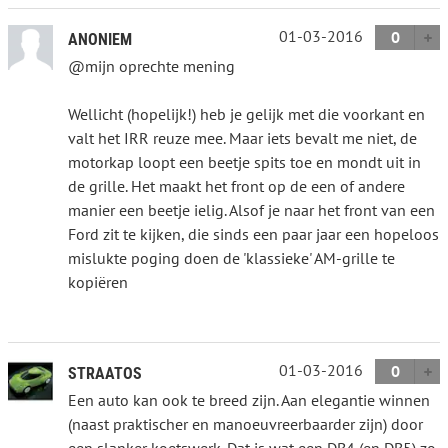
01-03-2016
0
ANONIEM
@mijn oprechte mening
Wellicht (hopelijk!) heb je gelijk met die voorkant en
valt het IRR reuze mee. Maar iets bevalt me niet, de
motorkap loopt een beetje spits toe en mondt uit in
de grille. Het maakt het front op de een of andere
manier een beetje ielig. Alsof je naar het front van een
Ford zit te kijken, die sinds een paar jaar een hopeloos
mislukte poging doen de 'klassieke' AM-grille te
kopiëren
01-03-2016
0
STRAATOS
Een auto kan ook te breed zijn. Aan elegantie winnen
(naast praktischer en manoeuvreerbaarder zijn) door
een slanker koetswerk. Dat is wat een DB4 (en DB5) zo