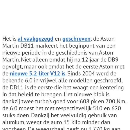
Het is
al vaak
gezegd
en
geschreven
: de Aston
Martin DB11 markeert het beginpunt van een
nieuwe periode in de geschiedenis van Aston
Martin. Niet alleen omdat hij na 12 jaar de DB9
opvolgt, maar ook omdat het de eerste Aston met
de
nieuwe 5,2-liter V12 is
. Sinds 2004 werd de
bekende 6.0 in vrijwel alle modellen geschroefd,
de DB11 is de eerste die het waagt een kentering
in dat beleid te brengen. Het nieuwe blok is
dankzij twee turbo's goed voor 608 pk en 700 Nm,
de 6.0 moest het met respectievelijk 510 en 620
stuks doen. Dankzij het veelvuldig gebruik van
alumium, weegt de auto 15 kilo minder dan
voorheen. De weegschaal geeft nu 1.770 kg aan.