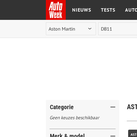
NIEUWS
TESTS
AUTO
Ga naar de inhoud
AST
Categorie
Geen keuzes beschikbaar
AST
Merk & model