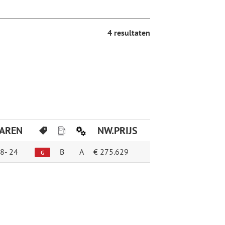
4 resultaten
JAREN
NW.PRIJS
8-
24
B
A
€ 275.629
G