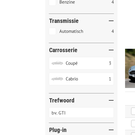
Benzine
4
Transmissie
Automatisch
4
Carrosserie
Coupé
3
Cabrio
1
Trefwoord
Plug-in