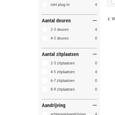
niet plug-in
4
V
Aantal deuren
2-3 deuren
4
4-5 deuren
0
Aantal zitplaatsen
2-3 zitplaatsen
0
4-5 zitplaatsen
4
6-7 zitplaatsen
0
8-9 zitplaatsen
0
Aandrijving
achterwielaandrijving
4