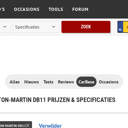
'S
OCCASIONS
TOOLS
FORUM
ZOEK
Alles
Nieuws
Tests
Reviews
CarBase
Occasions
ON-MARTIN DB11 PRIJZEN & SPECIFICATIES
Verwijder
ON MARTIN DB11