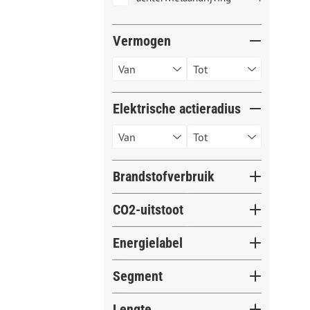
Vermogen
Elektrische actieradius
Brandstofverbruik
CO2-uitstoot
Energielabel
G
4
Segment
Overig
4
Lengte