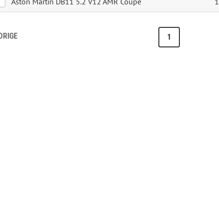
Aston Martin DB11 5.2 V12 AMR Coupé
1
ORIGE
1