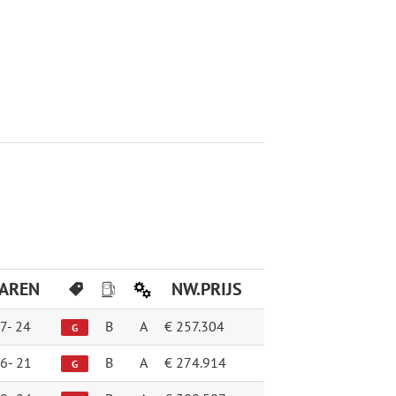
JAREN
NW.PRIJS
7-
24
B
A
€ 257.304
G
6-
21
B
A
€ 274.914
G