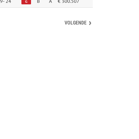
9-
24
B
A
€ 300.507
G
VOLGENDE