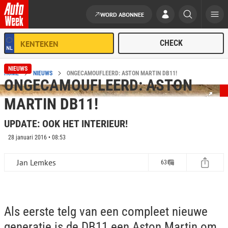
WORD ABONNEE
Ga naar de inhoud
NIEUWS
HOME
NIEUWS
ONGECAMOUFLEERD: ASTON MARTIN DB11!
ONGECAMOUFLEERD: ASTON
MARTIN DB11!
UPDATE: OOK HET INTERIEUR!
28 januari 2016 • 08:53
Jan Lemkes
63
Als eerste telg van een compleet nieuwe
generatie is de DB11 een Aston Martin om