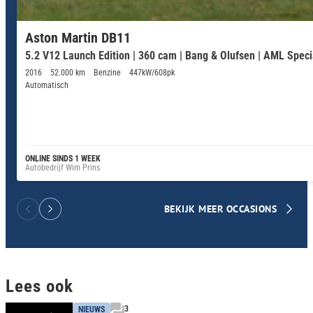
Aston Martin DB11
5.2 V12 Launch Edition | 360 cam | Bang & Olufsen | AML Specia
2016
52.000 km
Benzine
447kW/608pk
Automatisch
ONLINE SINDS 1 WEEK
Autobedrijf Wim Prins
BEKIJK MEER OCCASIONS
Lees ook
3
NIEUWS