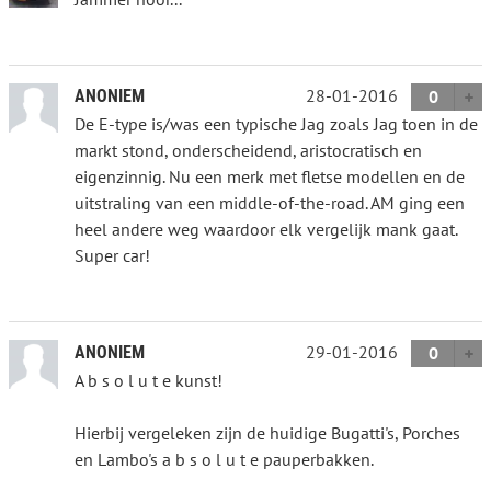
28-01-2016
ANONIEM
0
De E-type is/was een typische Jag zoals Jag toen in de
markt stond, onderscheidend, aristocratisch en
eigenzinnig. Nu een merk met fletse modellen en de
uitstraling van een middle-of-the-road. AM ging een
heel andere weg waardoor elk vergelijk mank gaat.
Super car!
29-01-2016
ANONIEM
0
A b s o l u t e kunst!
Hierbij vergeleken zijn de huidige Bugatti's, Porches
en Lambo's a b s o l u t e pauperbakken.