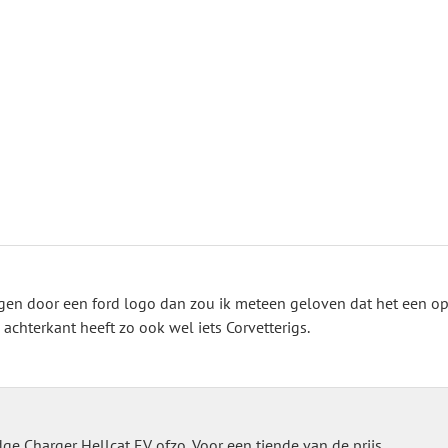
angen door een ford logo dan zou ik meteen geloven dat het een o
 achterkant heeft zo ook wel iets Corvetterigs.
e Charger Hellcat EV ofzo. Voor een tiende van de prijs.