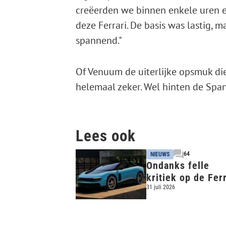
creëerden we binnen enkele uren ee
deze Ferrari. De basis was lastig, 
spannend."
Of Venuum de uiterlijke opsmuk die
helemaal zeker. Wel hinten de Span
Lees ook
64
NIEUWS
Ondanks felle
kritiek op de Ferr
Luce is de
31 juli 2026
elektrische Ferra
uitverkocht