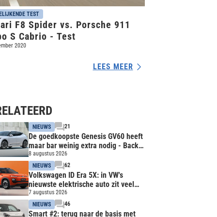
ELIJKENDE TEST
ari F8 Spider vs. Porsche 911
o S Cabrio - Test
ember 2020
LEES MEER
RELATEERD
21
NIEUWS
De goedkoopste Genesis GV60 heeft
maar bar weinig extra nodig - Back
to basics
8 augustus 2026
62
NIEUWS
Volkswagen ID Era 5X: in VW's
nieuwste elektrische auto zit veel
Xpeng
7 augustus 2026
46
NIEUWS
Smart #2: terug naar de basis met