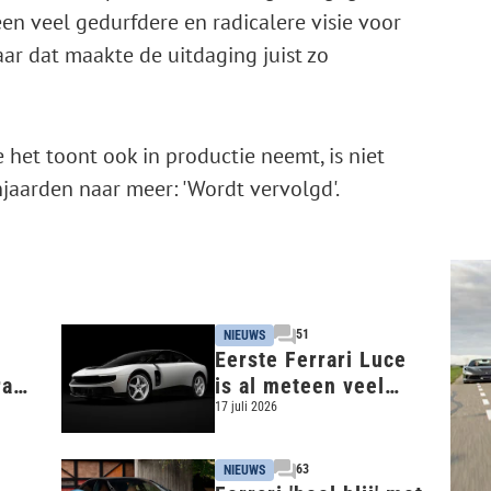
n veel gedurfdere en radicalere visie voor
maar dat maakte de uitdaging juist zo
 het toont ook in productie neemt, is niet
jaarden naar meer: 'Wordt vervolgd'.
51
NIEUWS
Eerste Ferrari Luce
ari
is al meteen veel
meer waard dan je
17 juli 2026
ri
wellicht denkt
63
NIEUWS