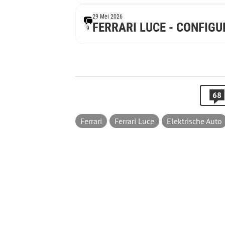
29 Mei 2026
FERRARI LUCE - CONFIGU
9
68
Ferrari
Ferrari Luce
Elektrische Auto