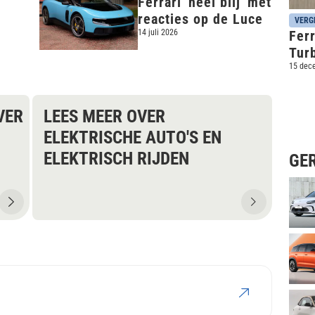
Ferrari 'heel blij' met
reacties op de Luce
VERG
Ferr
14 juli 2026
Turb
15 dec
VER
LEES MEER OVER
ELEKTRISCHE AUTO'S EN
ELEKTRISCH RIJDEN
GE