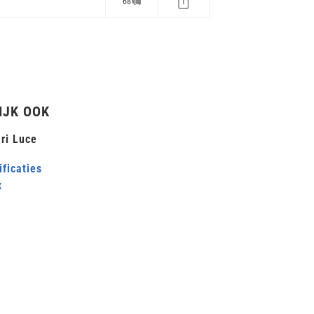
68
IJK OOK
ri Luce
ficaties
x