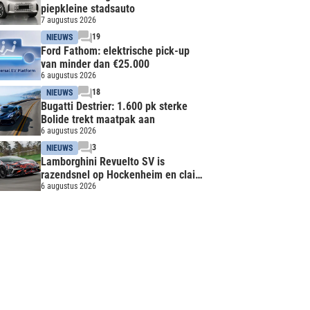
piepkleine stadsauto
7 augustus 2026
19
NIEUWS
Ford Fathom: elektrische pick-up
van minder dan €25.000
6 augustus 2026
18
NIEUWS
Bugatti Destrier: 1.600 pk sterke
Bolide trekt maatpak aan
6 augustus 2026
3
NIEUWS
Lamborghini Revuelto SV is
razendsnel op Hockenheim en claimt
record
6 augustus 2026