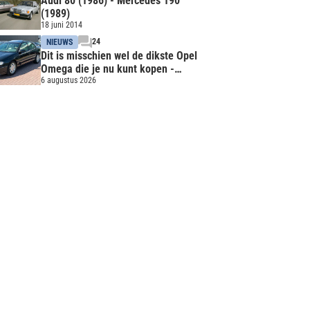
Audi 80 (1986) - Mercedes 190
(1989)
18 juni 2014
24
NIEUWS
Dit is misschien wel de dikste Opel
Omega die je nu kunt kopen -
Liefhebber gezocht
6 augustus 2026