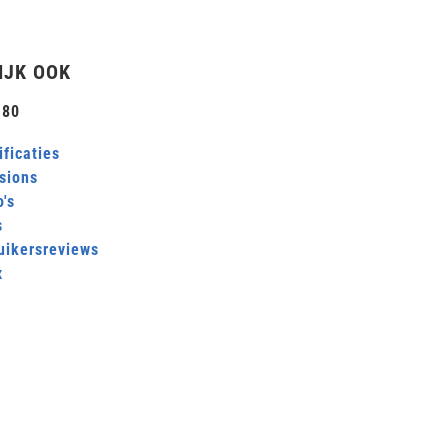
IJK OOK
 80
ficaties
sions
's
s
uikersreviews
x