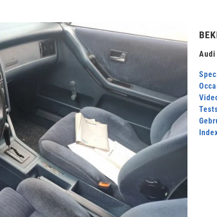
BEK
Audi
Speci
Occa
Video
Test
Gebr
Inde