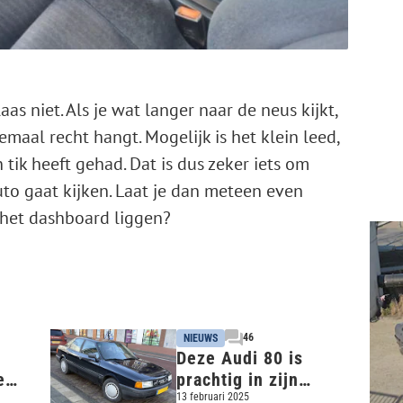
as niet. Als je wat langer naar de neus kijkt,
emaal recht hangt. Mogelijk is het klein leed,
tik heeft gehad. Dat is dus zeker iets om
auto gaat kijken. Laat je dan meteen even
 het dashboard liggen?
46
NIEUWS
Deze Audi 80 is
e
prachtig in zijn
n 70
eenvoud - In het
13 februari 2025