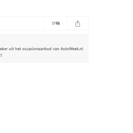
57
ieker uit het occasionaanbod van AutoWeek.nl
t!