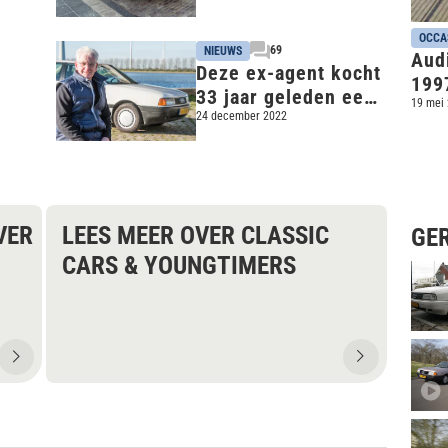
de
Wild
OCCA
69
NIEUWS
Audi
Deze ex-agent kocht
199
33 jaar geleden een
19 mei
gestolen Audi 80 en
24 december 2022
rijdt hem nog steeds
VER
LEES MEER OVER CLASSIC
GE
CARS & YOUNGTIMERS