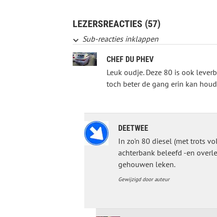
LEZERSREACTIES (57)
Sub-reacties inklappen
CHEF DU PHEV
Leuk oudje. Deze 80 is ook lever
toch beter de gang erin kan houd
DEETWEE
In zo'n 80 diesel (met trots v
achterbank beleefd -en overleef
gehouwen leken.
Gewijzigd door auteur