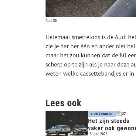
Audi 80.
Helemaal smetteloos is de Audi hela
zie je dat het één en ander niet hel
maar het zou kunnen dat de 80 een 
scherp op te zijn als je naar deze 
weten welke cassettebandjes er in
Lees ook
27
ACHTERGROND
Het zijn steeds
vaker ook gewon
auto's uit de jare
18 april 2026