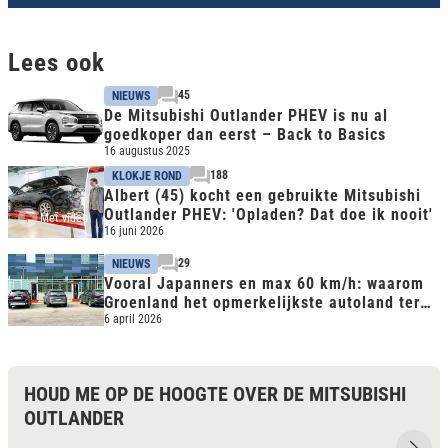
Lees ook
45
NIEUWS
De Mitsubishi Outlander PHEV is nu al
goedkoper dan eerst – Back to Basics
16 augustus 2025
188
KLOKJE ROND
Albert (45) kocht een gebruikte Mitsubishi
Outlander PHEV: 'Opladen? Dat doe ik nooit'
Met video
16 juni 2026
29
NIEUWS
Vooral Japanners en max 60 km/h: waarom
Groenland het opmerkelijkste autoland ter
wereld is
6 april 2026
HOUD ME OP DE HOOGTE OVER DE MITSUBISHI
OUTLANDER