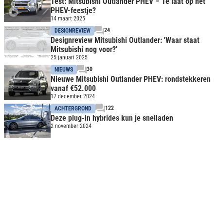
Test: Mitsubishi Outlander PHEV – Te laat op het
PHEV-feestje?
14 maart 2025
24
DESIGNREVIEW
Designreview Mitsubishi Outlander: 'Waar staat
Mitsubishi nog voor?'
25 januari 2025
30
NIEUWS
Nieuwe Mitsubishi Outlander PHEV: rondstekkeren
vanaf €52.000
17 december 2024
122
ACHTERGROND
Deze plug-in hybrides kun je snelladen
2 november 2024