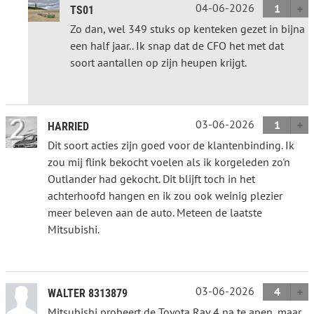
04-06-2026
1
TS01
Zo dan, wel 349 stuks op kenteken gezet in bijna
een half jaar.. Ik snap dat de CFO het met dat
soort aantallen op zijn heupen krijgt.
03-06-2026
1
HARRIED
Dit soort acties zijn goed voor de klantenbinding. Ik
zou mij flink bekocht voelen als ik korgeleden zo'n
Outlander had gekocht. Dit blijft toch in het
achterhoofd hangen en ik zou ook weinig plezier
meer beleven aan de auto. Meteen de laatste
Mitsubishi.
03-06-2026
4
WALTER 8313879
Mitsubishi probeert de Toyota Rav 4 na te apen, maar