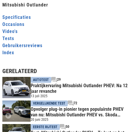
Mitsubishi Outlander
Specificaties
Occasions
Video's
Tests
Gebruikersreviews
Index
GERELATEERD
29
AUTOTEST
Praktijkervaring Mitsubishi Outlander PHEV: Na 12
jaar revanche
13 juli 2025
72
VERGELIJKENDE TEST
Opvolger plug-in pionier tegen populairste PHEV
van nu: Mitsubishi Outlander PHEV vs. Skoda
Kodiaq
20 juni 2025
50
EERSTE RIJTEST