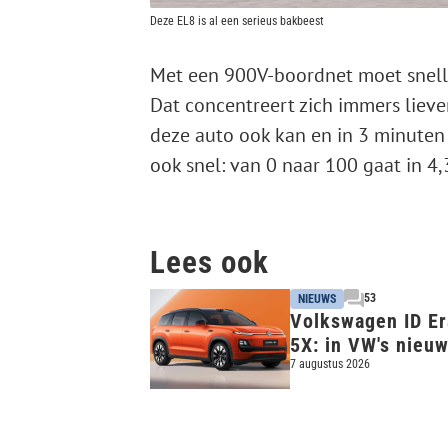
Deze EL8 is al een serieus bakbeest
Met een 900V-boordnet moet snell
Dat concentreert zich immers lieve
deze auto ook kan en in 3 minuten 
ook snel: van 0 naar 100 gaat in 
Lees ook
53
NIEUWS
Volkswagen ID Er
5X: in VW's nieu
elektrische auto z
7 augustus 2026
veel Xpeng