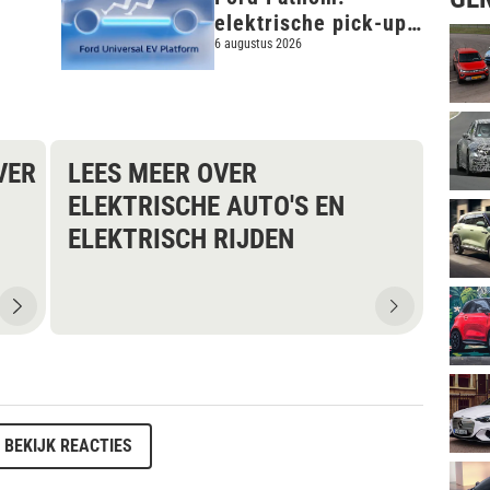
elektrische pick-up
van minder dan
6 augustus 2026
€25.000
VER
LEES MEER OVER
ELEKTRISCHE AUTO'S EN
ELEKTRISCH RIJDEN
BEKIJK REACTIES