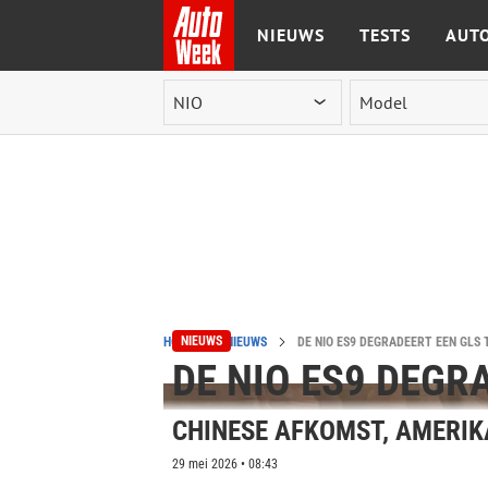
NIEUWS
TESTS
AUTO
Ga naar de inhoud
NIEUWS
HOME
NIEUWS
DE NIO ES9 DEGRADEERT EEN GLS T
DE NIO ES9 DEGRA
CHINESE AFKOMST, AMERI
29 mei 2026 • 08:43