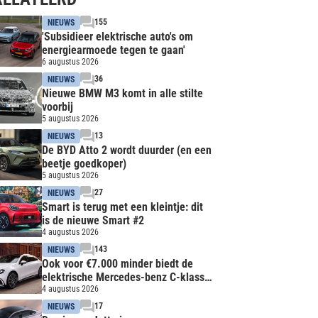
155
NIEUWS
'Subsidieer elektrische auto's om
energiearmoede tegen te gaan'
6 augustus 2026
36
NIEUWS
Nieuwe BMW M3 komt in alle stilte
voorbij
5 augustus 2026
13
NIEUWS
De BYD Atto 2 wordt duurder (en een
beetje goedkoper)
5 augustus 2026
27
NIEUWS
Smart is terug met een kleintje: dit
is de nieuwe Smart #2
4 augustus 2026
143
NIEUWS
Ook voor €7.000 minder biedt de
elektrische Mercedes-benz C-klasse
nog heel veel
4 augustus 2026
17
NIEUWS