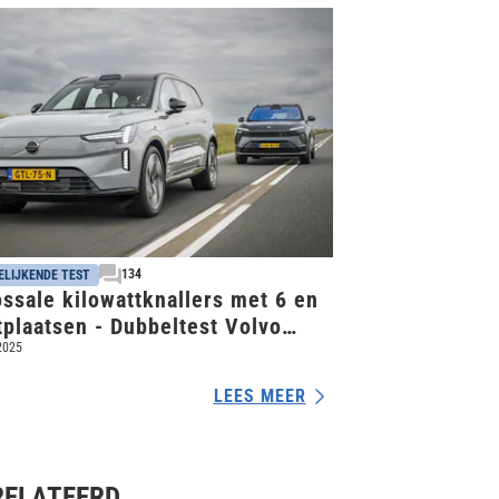
134
ELIJKENDE TEST
ssale kilowattknallers met 6 en
tplaatsen - Dubbeltest Volvo
0 vs. Nio EL8
 2025
LEES MEER
RELATEERD