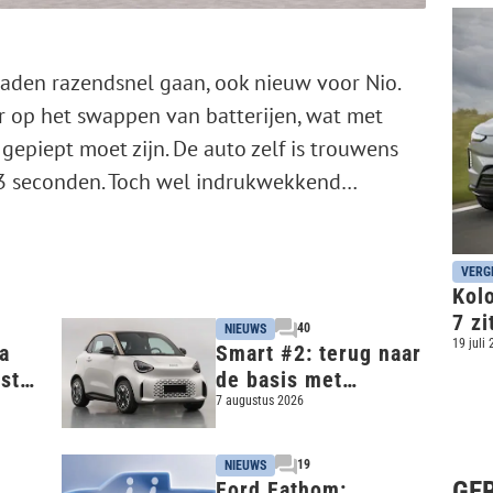
aden razendsnel gaan, ook nieuw voor Nio.
r op het swappen van batterijen, wat met
gepiept moet zijn. De auto zelf is trouwens
4,3 seconden. Toch wel indrukwekkend…
VERG
Kolo
7 zi
40
NIEUWS
EX9
19 juli
a
Smart #2: terug naar
wste
de basis met
it
piepkleine stadsauto
7 augustus 2026
19
NIEUWS
GE
Ford Fathom: