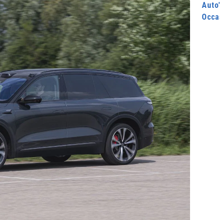
Auto'
Occa