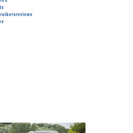
eo's
ts
ruikersreviews
ex