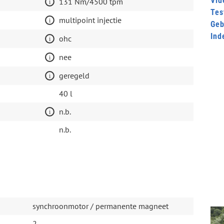
Vid
131 Nm/4500 tpm
Tes
multipoint injectie
Geb
Ind
ohc
nee
geregeld
40 l
n.b.
n.b.
synchroonmotor / permanente magneet
2