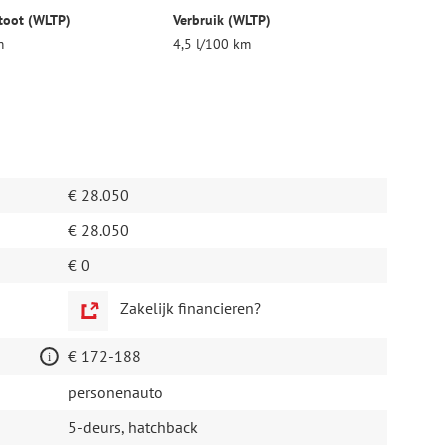
toot (WLTP)
Verbruik (WLTP)
m
4,5 l/100 km
€ 28.050
€ 28.050
€ 0
Zakelijk financieren?
€ 172-188
personenauto
5-deurs, hatchback