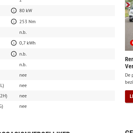
80 kW
253 Nm
n.b.
0,7 kWh
n.b.
Ren
n.b.
Ver
De 
nee
bezi
L)
nee
V2H)
nee
L
G)
nee