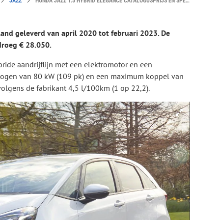
JAZZ
HONDA JAZZ 1.5 HYBRID ELEGANCE CATALOGUSPRIJS EN SPECIFICATIES
land geleverd van april 2020 tot februari 2023. De
droeg € 28.050.
ide aandrijflijn met een elektromotor en een
ogen van 80 kW (109 pk) en een maximum koppel van
lgens de fabrikant 4,5 l/100km (1 op 22,2).