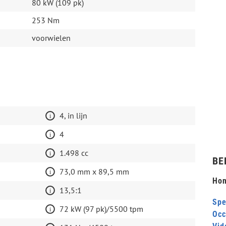
80 kW (109 pk)
253 Nm
voorwielen
4, in lijn
4
1.498 cc
BE
73,0 mm x 89,5 mm
Hon
13,5:1
Spe
72 kW (97 pk)/5500 tpm
Occ