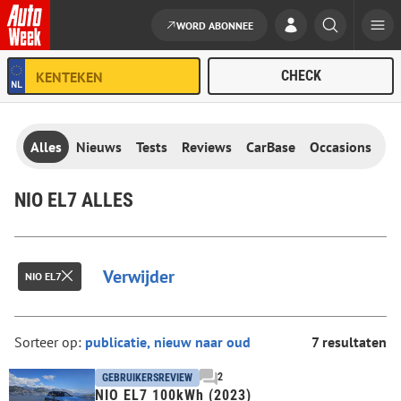
WORD ABONNEE
Ga naar de inhoud
Alles
Nieuws
Tests
Reviews
CarBase
Occasions
NIO EL7 ALLES
Verwijder
NIO EL7
Sorteer op:
7 resultaten
2
GEBRUIKERSREVIEW
NIO EL7 100kWh (2023)