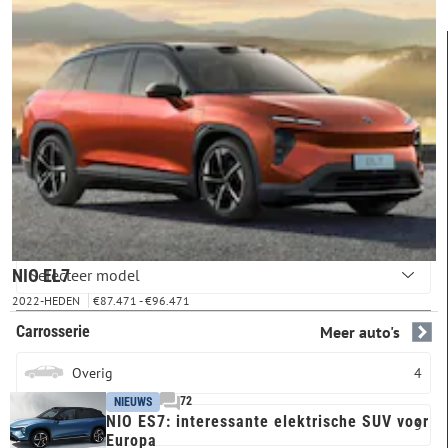
FILTERS
Merk & model
NIO
EL7
NIO EL7
2022-HEDEN
€87.471 - €96.471
Carrosserie
Meer auto's
Overig
4
72
NIEUWS
NIO ES7: interessante elektrische SUV voor
SUV
3
Europa