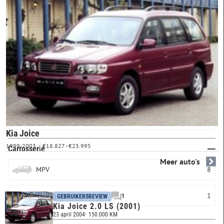
FILTERS
Merk & model
KIA
JOICE
Kia Joice
1999-2003
€18.827 - €23.995
Carrosserie
Meer auto's
MPV
8
Overig
1
1
GEBRUIKERSREVIEW
Kia Joice 2.0 LS (2001)
23 april 2004
150.000 KM