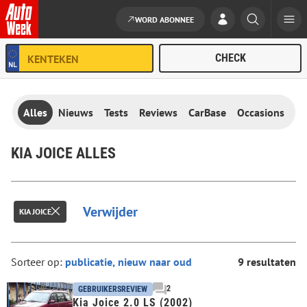
WORD ABONNEE
Ga naar de inhoud
Alles
Nieuws
Tests
Reviews
CarBase
Occasions
KIA JOICE ALLES
Verwijder
KIA JOICE
Sorteer op:
9 resultaten
2
GEBRUIKERSREVIEW
Kia Joice 2.0 LS (2002)