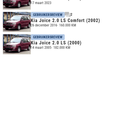
17 maart 2023
2
GEBRUIKERSREVIEW
Kia Joice 2.0 LS Comfort (2002)
26 december 2016
160.000 KM
GEBRUIKERSREVIEW
Kia Joice 2.0 LS (2000)
14 maart 2005
182.000 KM