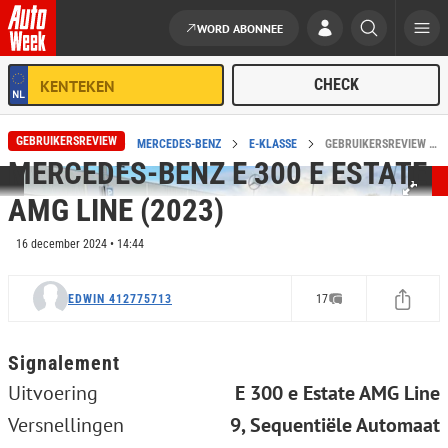
WORD ABONNEE
Ga naar de inhoud
GEBRUIKERSREVIEW
HOME
REVIEWS
MERCEDES-BENZ
E-KLASSE
GEBRUIKERSREVIEW VAN MERCEDES-BENZ E 300 E ESTATE AMG LINE (2023)
MERCEDES-BENZ E 300 E ESTATE
AMG LINE (2023)
16 december 2024 • 14:44
EDWIN 412775713
17
Signalement
Uitvoering
E 300 e Estate AMG Line
Versnellingen
9, Sequentiële Automaat