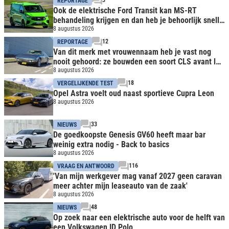
REPORTAGE
Ook de elektrische Ford Transit kan MS-RT
behandeling krijgen en dan heb je behoorlijk snelle
bus
8 augustus 2026
12
REPORTAGE
Van dit merk met vrouwennaam heb je vast nog
nooit gehoord: ze bouwden een soort CLS avant la
lettre
8 augustus 2026
18
VERGELIJKENDE TEST
Opel Astra voelt oud naast sportieve Cupra Leon
8 augustus 2026
33
NIEUWS
De goedkoopste Genesis GV60 heeft maar bar
weinig extra nodig - Back to basics
8 augustus 2026
116
VRAAG EN ANTWOORD
'Van mijn werkgever mag vanaf 2027 geen caravan
meer achter mijn leaseauto van de zaak'
8 augustus 2026
48
NIEUWS
Op zoek naar een elektrische auto voor de helft van
een Volkswagen ID Polo