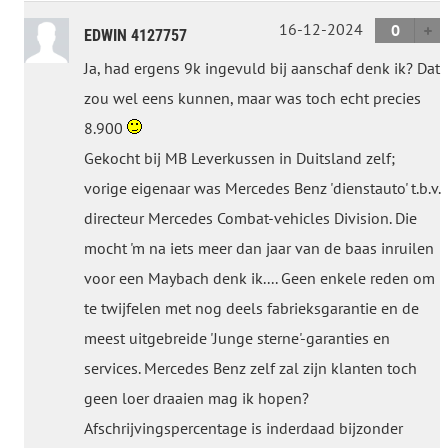
16-12-2024
0
EDWIN 4127757
Ja, had ergens 9k ingevuld bij aanschaf denk ik? Dat
zou wel eens kunnen, maar was toch echt precies
8.900
Gekocht bij MB Leverkussen in Duitsland zelf;
vorige eigenaar was Mercedes Benz 'dienstauto' t.b.v.
directeur Mercedes Combat-vehicles Division. Die
mocht 'm na iets meer dan jaar van de baas inruilen
voor een Maybach denk ik.... Geen enkele reden om
te twijfelen met nog deels fabrieksgarantie en de
meest uitgebreide 'Junge sterne'-garanties en
services. Mercedes Benz zelf zal zijn klanten toch
geen loer draaien mag ik hopen?
Afschrijvingspercentage is inderdaad bijzonder