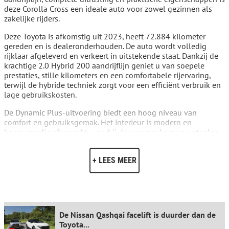
deze Corolla Cross een ideale auto voor zowel gezinnen als
zakelijke rijders.
Deze Toyota is afkomstig uit 2023, heeft 72.884 kilometer
gereden en is dealeronderhouden. De auto wordt volledig
rijklaar afgeleverd en verkeert in uitstekende staat. Dankzij de
krachtige 2.0 Hybrid 200 aandrijflijn geniet u van soepele
prestaties, stille kilometers en een comfortabele rijervaring,
terwijl de hybride techniek zorgt voor een efficiënt verbruik en
lage gebruikskosten.
De Dynamic Plus-uitvoering biedt een hoog niveau van
comfort en gebruiksgemak. Het interieur is modern en
hoogwaardig afgewerkt, waarbij de verwarmbare voorstoelen
en het verwarmbare stuurwiel zorgen voor extra comfort
tijdens koude dagen. Dankzij Keyless Entry & Start stapt u
+ LEES MEER
eenvoudig in en start u de auto zonder de sleutel uit uw zak of
tas te halen.
Ook op het gebied van connectiviteit en multimedia is deze
Corolla Cross helemaal bij de tijd. Met Apple CarPlay en
Android Auto koppelt u eenvoudig uw smartphone aan het
De Nissan Qashqai facelift is duurder dan de
multimediasysteem, zodat navigatie, muziek en uw favoriete
Toyota...
apps altijd binnen handbereik zijn. De achteruitrijcamera helpt