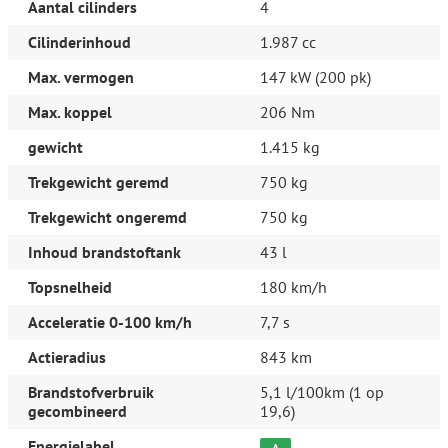
Aantal cilinders
4
proefrit waard. Neem gerust contact met ons op voor meer
informatie; u bent van harte welkom om deze fraaie Toyota zelf
Cilinderinhoud
1.987 cc
te ervaren.
Max. vermogen
147 kW (200 pk)
Aanvullende opties en accessoires
Exterieur
Max. koppel
206 Nm
Buitenspiegels elektrisch inklapbaar
Chroom delen exterieur
gewicht
1.415 kg
Trekgewicht geremd
750 kg
Infotainment
Audio-installatie
Trekgewicht ongeremd
750 kg
Navigatiesysteem full map
Inhoud brandstoftank
43 l
Interieur
Binnenspiegel automatisch dimmend
Topsnelheid
180 km/h
Stuur in diepte verstelbaar
Stuur in hoogte verstelbaar
Acceleratie 0-100 km/h
7,7 s
Stuur verstelbaar
Actieradius
843 km
Veiligheid
Airbag(s) gordijn
Brandstofverbruik
5,1 l/100km (1 op
Autonomous Emergency Braking
gecombineerd
19,6)
Overige
Energielabel
A