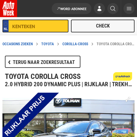
WORD ABONNEE
Ga naar de inhoud
OCCASIONS ZOEKEN
TOYOTA
COROLLA-CROSS
TOYOTA COROLLA CROSS ELEKTRO/BENZINE AUTOMATISCH IN DRACHTEN KOPEN?
TERUG NAAR ZOEKRESULTAAT
TOYOTA COROLLA CROSS
2.0 HYBRID 200 DYNAMIC PLUS | RIJKLAAR | TREKHAAK | STOEL-/STUURVERW. | LED | KEYLESS | APPLE/ANDROID | CAMERA | DEALER ONDERHOUDEN