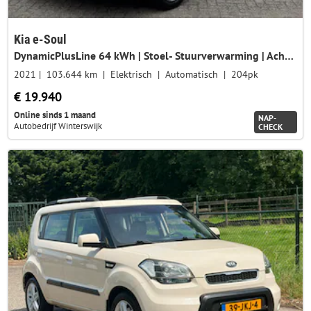
Kia e-Soul
DynamicPlusLine 64 kWh | Stoel- Stuurverwarming | Achteruitrijcamera | Adaptieve Cruise Control | DAB Radio | Climate Control |
2021
103.644 km
Elektrisch
Automatisch
204pk
€ 19.940
Online sinds 1 maand
NAP-
Autobedrijf Winterswijk
CHECK