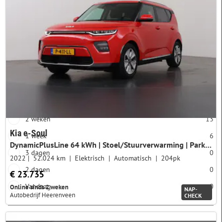
Accucapaciteit
4 cilinders
22
5 cilinders
0
Categorie
6 cilinders
0
Gebruikt
Meer opties
Aangeboden sinds
1 maand
17
2 weken
13
Kia e-Soul
1 week
6
DynamicPlusLine 64 kWh | Stoel/Stuurverwarming | Parkeercamera | Navigatie | Cruise Control Adaptief |
3 dagen
0
2022
52.024 km
Elektrisch
Automatisch
204pk
2 dagen
0
€ 23.735
Vandaag
0
Online sinds 2 weken
NAP-
Autobedrijf Heerenveen
CHECK
Import auto