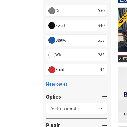
Grijs
550
Zwart
340
Blauw
318
Wit
283
Rood
44
Meer opties
Opties
Plugin