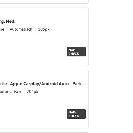
g. Ned.
ine
Automatisch
105pk
NAP-
CHECK
DynamicLine 64.8 kWh - Navigatie - Apple Carplay/Android Auto - Parkeersensoren voor en achter - Fabrieksgarantie tot 2032
Automatisch
204pk
NAP-
CHECK