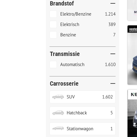
Brandstof
Elektro/Benzine
1.214
Elektrisch
389
Benzine
7
Transmissie
Automatisch
1.610
Carrosserie
SUV
1.602
Hatchback
5
Stationwagon
1