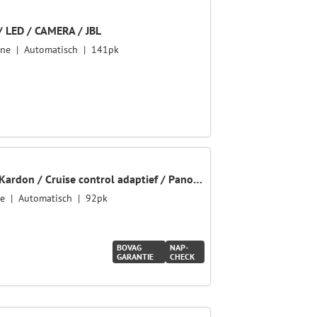
 LED / CAMERA / JBL
ine
Automatisch
141pk
1.6 GDi ExecutiveLine Harman Kardon / Cruise control adaptief / Panoramadak
ne
Automatisch
92pk
BOVAG
NAP-
GARANTIE
CHECK