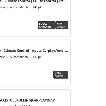
1.6 GDi DynamicLine | Navigatie | Climate control | Cruise control | Trekhaak
zine
Automatisch
141pk
BOVAG
NAP-
GARANTIE
CHECK
1.6 GDi First Edition - Navigatie - Climate Control - Apple Carplay/Android Auto
zine
Automatisch
141pk
NAP-
CHECK
 |ACC|STOELKOELING|CARPLAY|NAV