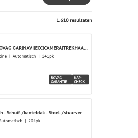
1.610 resultaten
1.6 GDi DynamicLine 12MND BOVAG GAR|NAVI|ECC|CAMERA|TREKHAAK|CR. CONTR.
zine
Automatisch
141pk
BOVAG
NAP-
GARANTIE
CHECK
e-Niro DynamicPlusLine 64 kWh - Schuif-/kanteldak - Stoel-/stuurverwarming - Navigatie - Adaptive Cruise Control - Fabrieksgarantie tot 07-2028
Automatisch
204pk