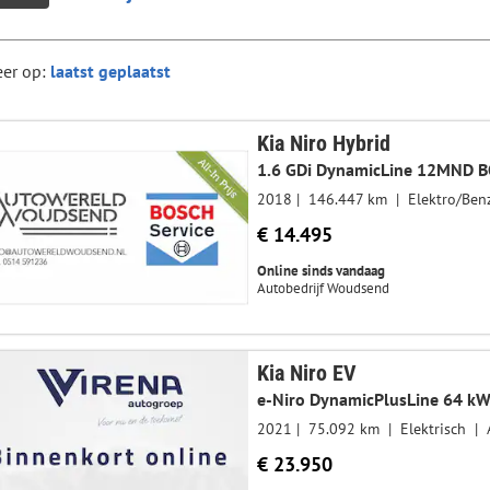
eer op:
Kia Niro Hybrid
2018
146.447 km
Elektro/Ben
€ 14.495
Online sinds vandaag
Autobedrijf Woudsend
Kia Niro EV
2021
75.092 km
Elektrisch
€ 23.950