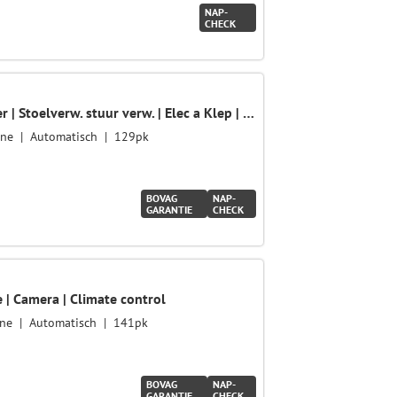
NAP-
CHECK
1.6 GDi DynamicPlusLine | Leder | Stoelverw. stuur verw. | Elec a Klep | Schuifdak | BTW auto
ine
Automatisch
129pk
BOVAG
NAP-
GARANTIE
CHECK
ie | Camera | Climate control
ine
Automatisch
141pk
BOVAG
NAP-
GARANTIE
CHECK