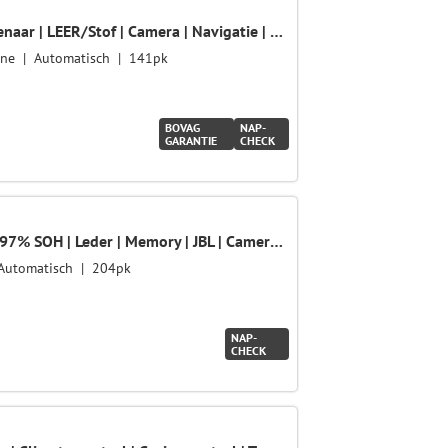
1.6 GDi DynamicLine | 1ste eigenaar | LEER/Stof | Camera | Navigatie | Climate | AUTOMAAT
ine
Automatisch
141pk
BOVAG
NAP-
GARANTIE
CHECK
e-Niro ExecutiveLine 64 kWh | 97% SOH | Leder | Memory | JBL | Camera | LED | Warmtepomp | Keyless | Stoel/Stuurwielverwarming | Stoelventilatie | Navigatie | Apple CarPlay/Android Auto | ACC | 17" | Dealeronderhouden
Automatisch
204pk
NAP-
CHECK