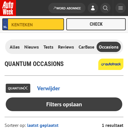
WORD ABONNEE
Ga naar de inhoud
Alles
Nieuws
Tests
Reviews
CarBase
Occasions
QUANTUM OCCASIONS
Verwijder
QUANTUM
Filters opslaan
Sorteer op:
1 resultaat