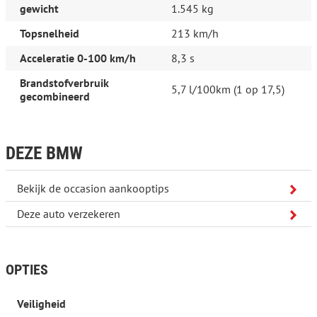
gewicht
1.545 kg
Exterieur
"Lichtmetalen velgen multi-spaaks 20"""
Topsnelheid
213 km/h
Buitenspiegels elektrisch inklapbaar
Geluidsisolerend glas
Acceleratie 0-100 km/h
8,3 s
Geluidwerend glas
Koplampreiniging
Brandstofverbruik
5,7 l/100km (1 op 17,5)
M Aerodynamica
gecombineerd
Premium kleur
Ruitensproeiers verwarmbaar
Veiligheid
DEZE BMW
Achteruitrij assistent
Automatische snelheidsbegrenzing
Bots herkenning en activatie
Bekijk de occasion aankooptips
Extra getint glas
Rijstrooksensor met correctie
Deze auto verzekeren
Roll Stability Control
Stuurhulp
Uitwijk assistent
OPTIES
Overig
M Sportpakket (Alcantara interieurdelen, Aluminium interieur
Veiligheid
afwerking, M Aerodynamica, Sportief interieur)