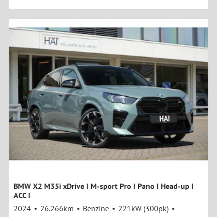
BMW X2 M35i xDrive I M-sport Pro I Pano I Head-up I
ACC I
2024
26.266km
Benzine
221kW (300pk)