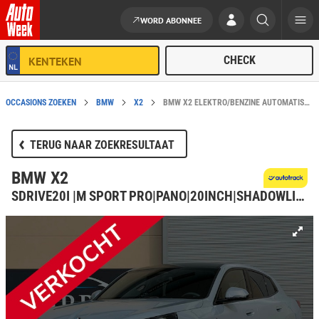
WORD ABONNEE
Ga naar de inhoud
OCCASIONS ZOEKEN
BMW
X2
BMW X2 ELEKTRO/BENZINE AUTOMATISCH IN RIDDERKERK KOPEN?
TERUG NAAR ZOEKRESULTAAT
BMW X2
SDRIVE20I |M SPORT PRO|PANO|20INCH|SHADOWLINE|SFEERVERLICHTING|CAMERA|BROOKLYN GREY