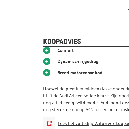
automatisch voor u leest. Het Lane-keeping
de rijstrook blijft; dwaalt u onbedoeld af, 
meer veiligheid detecteert deze auto het risi
warning. Ook helpen het hill hold functie,
tot een veilige rit te maken.
Neem contact op en we regelen een afspraa
KOOPADVIES
Aanvullende opties en accessoires
+
Comfort
Exterieur
Aluminium delen exterieur
+
Dynamisch rijgedrag
Buitensp.elektr.inklap en aut. dimmend
Buitenspiegels elektr. met geheugen
+
Breed motorenaanbod
Buitenspiegels elektrisch inklapbaar
Elektrisch glazen panorama-dak
File assistent
Hoewel de premium middenklasse onder dru
Zonnescherm zijruiten
blijft de Audi A4 een solide keuze. Zijn go
nog altijd een gewild model. Audi bood deze
Infotainment
nog steeds een hoop A4’s tussen het occas
Audio-installatie
Navigatiesysteem full map
Lees het volledige Autoweek koopa
Interieur