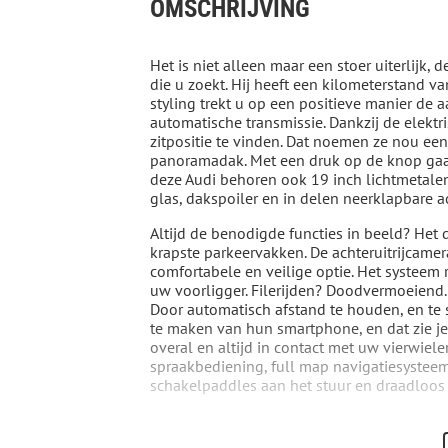
OMSCHRIJVING
Het is niet alleen maar een stoer uiterlijk, 
die u zoekt. Hij heeft een kilometerstand 
styling trekt u op een positieve manier de 
automatische transmissie. Dankzij de elekt
zitpositie te vinden. Dat noemen ze nou een 
panoramadak. Met een druk op de knop gaat 
deze Audi behoren ook 19 inch lichtmetal
glas, dakspoiler en in delen neerklapbare a
Altijd de benodigde functies in beeld? Het 
krapste parkeervakken. De achteruitrijcamer
comfortabele en veilige optie. Het systeem 
uw voorligger. Filerijden? Doodvermoeiend. 
Door automatisch afstand te houden, en te st
te maken van hun smartphone, en dat zie je
overal en altijd in contact met uw vierwie
spraakbediening, full map navigatiesysteem,
schakelpaddles aan het stuur en draadloos 
Pragmatisch en veilig als deze auto is, besc
instrumentarium ziet u tijdens de rit ook d