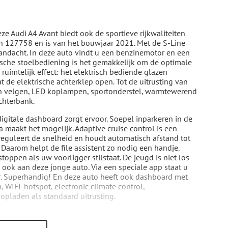
deze Audi A4 Avant biedt ook de sportieve rijkwaliteiten
van 127758 en is van het bouwjaar 2021. Met de S-Line
aandacht. In deze auto vindt u een benzinemotor en een
rische stoelbediening is het gemakkelijk om de optimale
ruimtelijk effect: het elektrisch bediende glazen
de elektrische achterklep open. Tot de uitrusting van
en velgen, LED koplampen, sportonderstel, warmtewerend
chterbank.
digitale dashboard zorgt ervoor. Soepel inparkeren in de
a maakt het mogelijk. Adaptive cruise control is een
reguleert de snelheid en houdt automatisch afstand tot
Daarom helpt de file assistent zo nodig een handje.
oppen als uw voorligger stilstaat. De jeugd is niet los
 ook aan deze jonge auto. Via een speciale app staat u
ler. Superhandig! En deze auto heeft ook dashboard met
 WIFI-hotspot, electronic climate control,
opladen als standaard uitrusting.
hikt hij over diverse veiligheidssystemen. In het
e belangrijkste verkeersborden aangegeven, die de auto