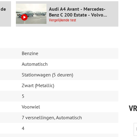
 de
Audi A4 Avant - Mercedes-
Benz C 200 Estate - Volvo...
gen
Vergelijkende test
Benzine
Automatisch
Stationwagen (5 deuren)
Zwart (Metallic)
5
Voorwiel
VR
7 versnellingen, Automatisch
geheugen, Buitenspiegels elektrisch inklapbaar)
et correctie, uitwijk assistent)
4