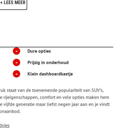
+ LEES MEER
 systeem registreert permanent of u binnen de lijnen van
dan waarschuwt het systeem en corrigeert de koers. Voor
co van een aanrijding tijdig via de forward collision
 brake assist en bandenspanningcontrolesysteem, uw rit
k!
-
Dure opties
-
Prijzig in onderhoud
-
Klein dashboardkastje
k staat van de toenemende populariteit van SUV’s,
ede rijeigenschappen, comfort en vele opties maken hem
 vijfde generatie maar liefst negen jaar aan en je vindt
ionaanbod.
dvies