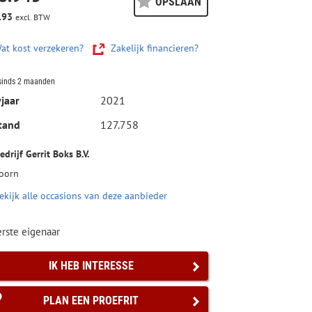
OPSLAAN
193
excl. BTW
at kost verzekeren?
Zakelijk financieren?
sinds 2 maanden
jaar
2021
tand
127.758
drijf Gerrit Boks B.V.
oorn
ekijk alle occasions van deze aanbieder
rste eigenaar
IK HEB INTERESSE
PLAN EEN PROEFRIT