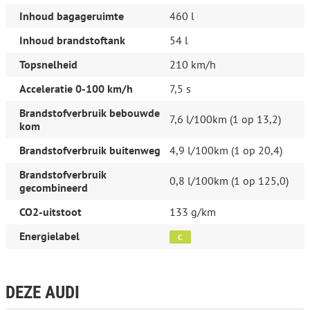
Ingolstadt, DE 0800-28347378423 https://www.audi.de/de/
Inhoud bagageruimte
460 l
kundenbetreuung@audi.de
Inhoud brandstoftank
54 l
Overige informatie
Topsnelheid
210 km/h
Emissieklasse:
Euro 6d-TEMP-EVAP
Acceleratie 0-100 km/h
7,5 s
Brandstofverbruik bebouwde
7,6 l/100km (1 op 13,2)
kom
Brandstofverbruik buitenweg
4,9 l/100km (1 op 20,4)
Brandstofverbruik
0,8 l/100km (1 op 125,0)
gecombineerd
CO2-uitstoot
133 g/km
Energielabel
C
DEZE AUDI