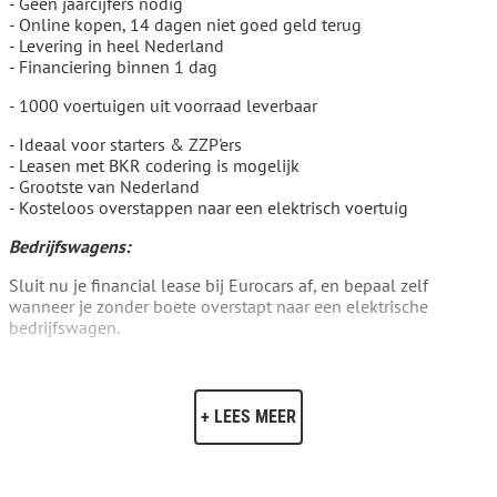
- Geen jaarcijfers nodig
- Online kopen, 14 dagen niet goed geld terug
- Levering in heel Nederland
- Financiering binnen 1 dag
- 1000 voertuigen uit voorraad leverbaar
- Ideaal voor starters & ZZP'ers
- Leasen met BKR codering is mogelijk
- Grootste van Nederland
- Kosteloos overstappen naar een elektrisch voertuig
Bedrijfswagens:
Sluit nu je financial lease bij Eurocars af, en bepaal zelf
wanneer je zonder boete overstapt naar een elektrische
bedrijfswagen.
Sluit je contract af wanneer het jou schikt.
Of dat nu na 12, 25 of 41 maanden is... het maakt ons niets uit.
Bij Eurocars krijg je geen last van Milieuzones.
+ LEES MEER
Onze klanten waarderen ons met een 4.9 van de 5 sterren op
Google.