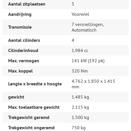
Aantal zitplaatsen
5
Standaard inbegrepen: (inbegrepen):
- Controleren vloeistofniveaus, indien nodig op niveau
Aandrijving
Voorwiel
brengen
- Vrijwaringsbewijs van de (mogelijke) inruilauto
7 versnellingen,
Afleverpakket Personenauto's Premium Cat. D (€ 1.295
Transmissie
Automatisch
meerprijs):
- BOVAG-garantie 6 maanden zakelijk, 12 maanden particulier
Aantal cilinders
4
(< 20.000 km)
- APK keuring tenminste 6 maanden
Cilinderinhoud
1.984 cc
- Onderhoud conform fabrieksvoorschrift inclusief eventueel
aanvullende werkzaamheden
Max. vermogen
141 kW (192 pk)
- 14 dagen omruilgarantie
Max. koppel
320 Nm
- Professioneel reinigen
- Kosten tenaamstelling
4.762 x 1.850 x 1.415
- Aanvullen vloeistofniveaus
Lengte x breedte x hoogte
mm
- Brandstof maximaal 15 liter
- Vrijwaren inruilauto
gewicht
1.485 kg
- Technische 15-puntencheck
- Gratis zomer-/wintercheck
Max. toelaatbare gewicht
2.115 kg
- Gratis ruitreparatie
Trekgewicht geremd
1.500 kg
Productveiligheid
Trekgewicht ongeremd
750 kg
EU verantwoordelijke: Audi AG Auto-Union-Straße 1 85057