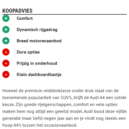
Voor vragen bel 088 700 1832 of mail: helmond@eurocars.nl.
KOOPADVIES
Met vriendelijke groet,
+
Team Eurocars
Comfort
+
Aanvullende opties en accessoires
Dynamisch rijgedrag
Lichtmetalen velgen 5-spaaks 16"
+
Navigatiesysteem full map
Breed motorenaanbod
voorstoelen verwarmd
-
Achterbank in 3 delen neerklapbaar
Dure opties
aluminium delen exterieur
-
binnenspiegel automatisch dimmend
Prijzig in onderhoud
Bluetooth telefoonvoorbereiding
Dynamische knipperlichten
-
Klein dashboardkastje
schakelmogelijkheid aan stuurwiel
telefoonintegratie
Tour pakket (file assistent, Rijstrooksensor met correctie)
Hoewel de premium middenklasse onder druk staat van de
Trekhaak Inklapbaar
toenemende populariteit van SUV’s, blijft de Audi A4 een solide
WiFi voorbereiding
keuze. Zijn goede rijeigenschappen, comfort en vele opties
maken hem nog altijd een gewild model. Audi bood deze vijfde
Meer informatie
Algemene informatie
generatie maar liefst negen jaar aan en je vindt nog steeds een
hoop A4’s tussen het occasionaanbod.
Modelreeks:
2019 - 2024