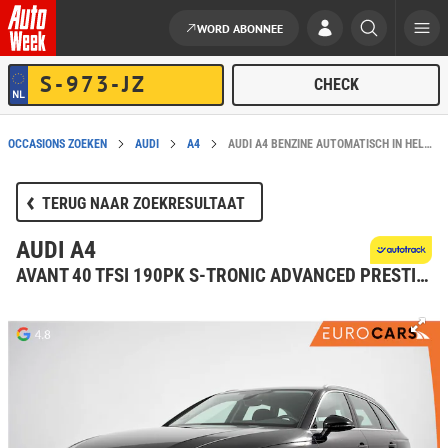
WORD ABONNEE
Ga naar de inhoud
OCCASIONS ZOEKEN
AUDI
A4
AUDI A4 BENZINE AUTOMATISCH IN HELMOND KOPEN?
TERUG NAAR ZOEKRESULTAAT
AUDI A4
AVANT 40 TFSI 190PK S-TRONIC ADVANCED PRESTIGE TOUR PLUS NAVIGATIE CLIMATE CONTROL ELECTRISCHE BEDIENBARE ACHTERKLEP STOELVERWARMING