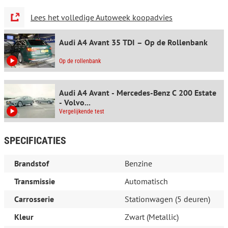
Modelcode:
B10
Lees het volledige Autoweek koopadvies
Technische informatie
Audi A4 Avant 35 TDI – Op de Rollenbank
Aandrijving:
Voorwielaandrijving
Laadvermogen:
630 kg
Wielbasis:
283 cm
Op de rollenbank
Interieur
Audi A4 Avant - Mercedes-Benz C 200 Estate
Interieurkleur:
Zwart
- Volvo...
Vergelijkende test
Milieu
CO₂-uitstoot (NEDC):
133 g/km
SPECIFICATIES
Verbruik
Brandstof
Benzine
Gemiddeld brandstofverbruik (NEDC):
0,8 l/100km
(1 op
125,0)
Transmissie
Automatisch
Brandstofverbruik in de stad (NEDC):
7,6 l/100km
(1 op 13,2)
Brandstofverbruik op de snelweg (NEDC):
4,9 l/100km
(1 op
Carrosserie
Stationwagen (5 deuren)
20,4)
Kleur
Zwart (Metallic)
Beschikbare afleverpakketten: