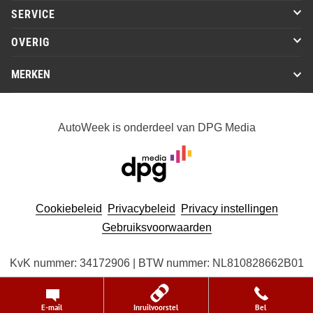
SERVICE
OVERIG
MERKEN
AutoWeek is onderdeel van DPG Media
Cookiebeleid
Privacybeleid
Privacy instellingen
Gebruiksvoorwaarden
KvK nummer: 34172906 | BTW nummer: NL810828662B01
© 2026 DPG Media B.V. alle rechten voorbehouden
E-mail
Inruilvoorstel
Bel