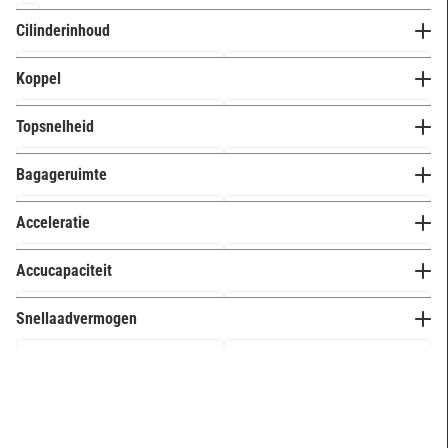
2 cilinders
0
Cilinderinhoud
3 cilinders
0
Koppel
4 cilinders
9
5 cilinders
0
Topsnelheid
6 cilinders
4
Bagageruimte
Meer opties
Acceleratie
Accucapaciteit
Snellaadvermogen