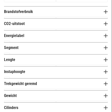
Brandstofverbruik
CO2-uitstoot
Energielabel
D
1
Segment
F
12
K (upper-MPV)
13
Lengte
Instaphoogte
Hoog (68+ cm)
0
Trekgewicht geremd
Laag (t/m 58 cm)
0
Gewicht
Middel (58 t/m 68 cm)
0
Cilinders