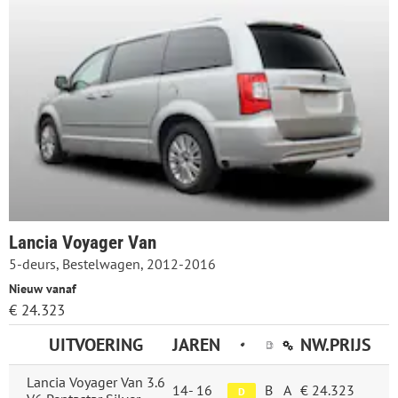
Lancia Voyager Van
5-deurs, Bestelwagen, 2012-2016
Nieuw vanaf
€ 24.323
UITVOERING
JAREN
NW.PRIJS
Lancia Voyager Van 3.6
14-
16
B
A
€ 24.323
D