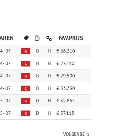
JAREN
NW.PRIJS
4-
07
B
H
€ 26.210
G
4-
07
B
H
€ 27.210
G
4-
07
B
H
€ 29.500
G
4-
07
B
H
€ 33.750
G
5-
07
D
H
€ 32.865
G
5-
07
D
H
€ 37.115
G
VOLGENDE