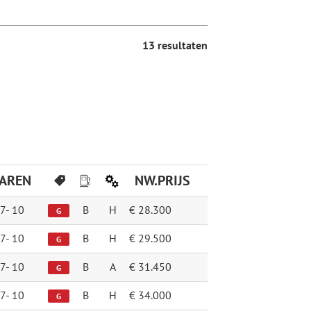
13 resultaten
JAREN
NW.PRIJS
7-
10
B
H
€ 28.300
G
7-
10
B
H
€ 29.500
G
7-
10
B
A
€ 31.450
G
7-
10
B
H
€ 34.000
G