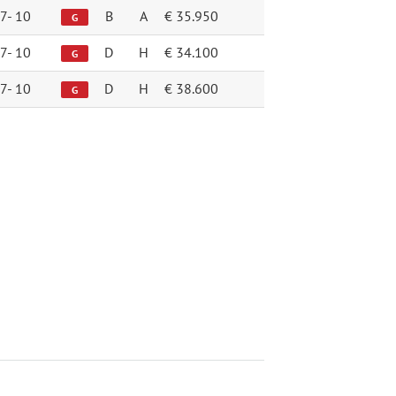
7-
10
B
A
€ 35.950
G
7-
10
D
H
€ 34.100
G
7-
10
D
H
€ 38.600
G