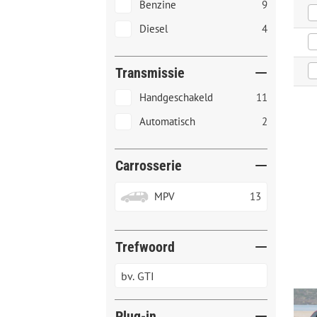
Benzine
9
Diesel
4
Transmissie
Handgeschakeld
11
Automatisch
2
Carrosserie
MPV
13
Trefwoord
Plug-in