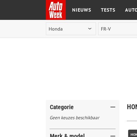
NIEUWS
TESTS
AUTO
Ga naar de inhoud
HON
Categorie
Geen keuzes beschikbaar
HON
Merk & model