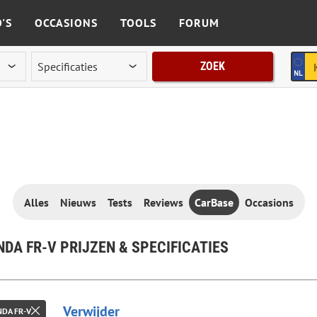
'S
OCCASIONS
TOOLS
FORUM
ZOEK
Alles
Nieuws
Tests
Reviews
CarBase
Occasions
DA FR-V PRIJZEN & SPECIFICATIES
Verwijder
DA FR-V