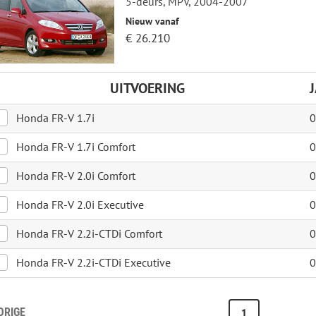
5-deurs, MPV, 2004-2007
Nieuw vanaf
€ 26.210
UITVOERING
Honda FR-V 1.7i
0
Honda FR-V 1.7i Comfort
0
Honda FR-V 2.0i Comfort
0
Honda FR-V 2.0i Executive
0
Honda FR-V 2.2i-CTDi Comfort
0
Honda FR-V 2.2i-CTDi Executive
0
ORIGE
1