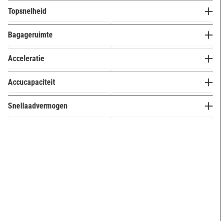
5 cilinders
0
Topsnelheid
6 cilinders
0
Bagageruimte
Meer opties
Acceleratie
Accucapaciteit
Snellaadvermogen