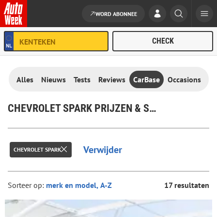
WORD ABONNEE
Ga naar de inhoud
Alles
Nieuws
Tests
Reviews
CarBase
Occasions
CHEVROLET SPARK PRIJZEN & SPECIFICATIES
Verwijder
CHEVROLET SPARK
Sorteer op:
17 resultaten