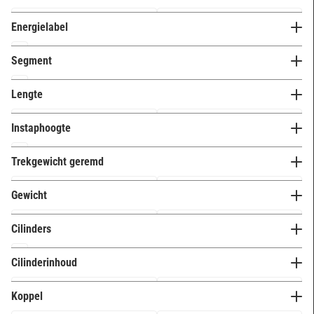
Energielabel
D
6
Segment
E
11
A (mini)
17
Lengte
Instaphoogte
Laag (t/m 58 cm)
17
Trekgewicht geremd
Hoog (68+ cm)
0
Gewicht
Middel (58 t/m 68 cm)
0
Cilinders
2 cilinders
0
Cilinderinhoud
3 cilinders
0
Koppel
4 cilinders
17