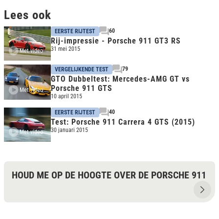
Lees ook
60
EERSTE RIJTEST
Rij-impressie - Porsche 911 GT3 RS
31 mei 2015
Met video
79
VERGELIJKENDE TEST
GTO Dubbeltest: Mercedes-AMG GT vs
Porsche 911 GTS
Met video
10 april 2015
40
EERSTE RIJTEST
Test: Porsche 911 Carrera 4 GTS (2015)
30 januari 2015
Met video
HOUD ME OP DE HOOGTE OVER DE PORSCHE 911