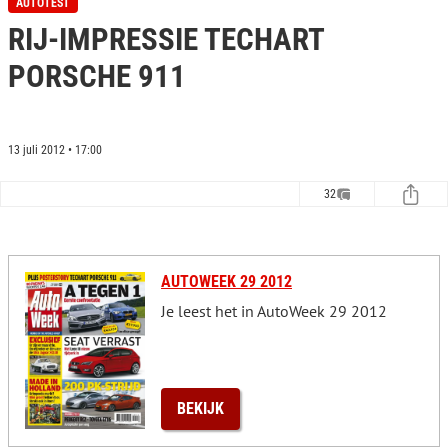
AUTOTEST
e
RIJ-IMPRESSIE TECHART
c
o
n
PORSCHE 911
d
s
o
f
0
13 juli 2012 • 17:00
s
e
c
32
o
n
d
s
AUTOWEEK 29 2012
Je leest het in AutoWeek 29 2012
BEKIJK