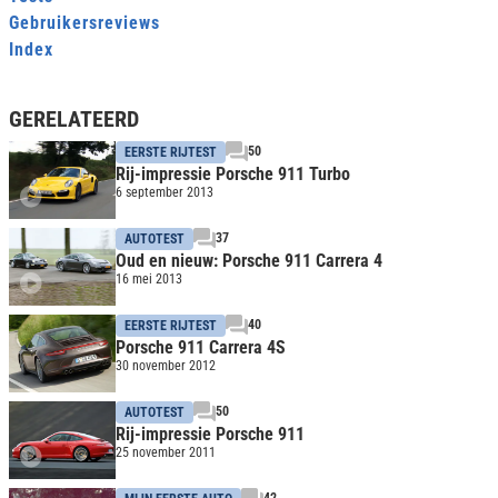
Gebruikersreviews
Index
GERELATEERD
50
EERSTE RIJTEST
Rij-impressie Porsche 911 Turbo
6 september 2013
37
AUTOTEST
Oud en nieuw: Porsche 911 Carrera 4
16 mei 2013
40
EERSTE RIJTEST
Porsche 911 Carrera 4S
30 november 2012
50
AUTOTEST
Rij-impressie Porsche 911
25 november 2011
42