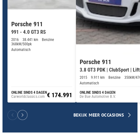
Porsche 911
991 - 4.0 GT3 RS
2016
38.441 km
Benzine
368kW/500pk
Automatisch
Porsche 911
3.8 GT3 PDK | ClubSport | Lift
2015
9.911 km
Benzine
350kW/47
Automatisch
ONLINE SINDS 4 DAGEN
ONLINE SINDS 4 DAGEN
€ 174.991
Carworldclassics.com
De Bue Automotive B.V.
BEKIJK MEER OCCASIONS