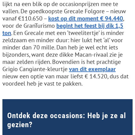
lijkt na een blik op de occasionprijzen mee te
vallen. De goedkoopste Grecale Folgore – nieuw
vanaf €110.650 –
kost op dit moment € 94.440
,
voor de GranTurismo
begint het feest bij dik 1,5
ton
. Een Grecale met een ‘tweelitertje’ is minder
zeldzaam en minder duur: hier lukt het ‘al’ voor
minder dan 70 mille. Dan heb je wel echt iets
bijzonders, want deze dikke Macan-rivaal zie je
maar zelden rijden. Bovendien is het prachtige
Grigio Cangiante-kleurtje
van dit exemplaar
nieuw een optie van maar liefst € 14.520, dus dat
voordeel heb je vast te pakken.
Ontdek deze occasions: Heb je ze al
gezien?