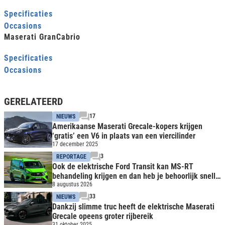
Specificaties
Occasions
Maserati GranCabrio
Specificaties
Occasions
GERELATEERD
17
NIEUWS
Amerikaanse Maserati Grecale-kopers krijgen
‘gratis’ een V6 in plaats van een viercilinder
17 december 2025
3
REPORTAGE
Ook de elektrische Ford Transit kan MS-RT
behandeling krijgen en dan heb je behoorlijk snelle
bus
8 augustus 2026
33
NIEUWS
Dankzij slimme truc heeft de elektrische Maserati
Grecale opeens groter rijbereik
31 oktober 2025