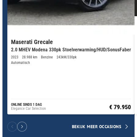
Maserati Grecale
2.0 MHEV Modena 330pk Stoelverwarming/HUD/SonusFaber
2023
28.988 km
Benzine
243kW/330pk
Automatisch
ONLINE SINDS 1 DAG
€ 79.950
Elegance Car Selection
BEKIJK MEER OCCASIONS