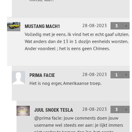
28-08-2023
3
MUSTANG MACH1
Volledig met je eens. Ik vind het er echt gaaf uitzien.
Wat anders dan de 13 in 1 dozijn eenheids worsten.
Ander voordeel ; het is eens geen Chinees.
28-08-2023
1
PRIMA FACIE
Het is nog erger, Amerikaanse troep.
28-08-2023
3
JUUL SNOEK TESLA
@prima facie: jouw comments doen jouw
username wel steeds eer aan: je lijkt immers
niet verder te komen dan "op-het-eerste-