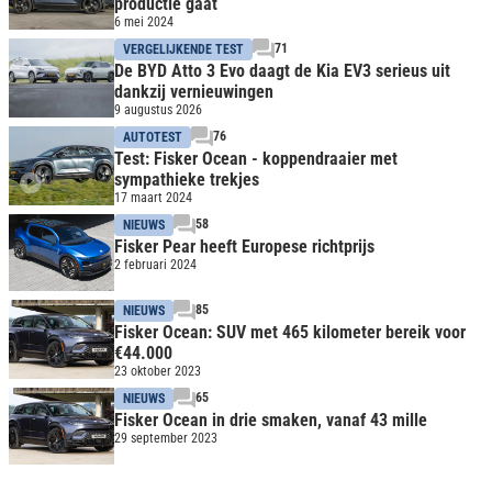
productie gaat
6 mei 2024
71
VERGELIJKENDE TEST
De BYD Atto 3 Evo daagt de Kia EV3 serieus uit
dankzij vernieuwingen
9 augustus 2026
76
AUTOTEST
Test: Fisker Ocean - koppendraaier met
sympathieke trekjes
17 maart 2024
58
NIEUWS
Fisker Pear heeft Europese richtprijs
2 februari 2024
85
NIEUWS
Fisker Ocean: SUV met 465 kilometer bereik voor
€44.000
23 oktober 2023
65
NIEUWS
Fisker Ocean in drie smaken, vanaf 43 mille
29 september 2023