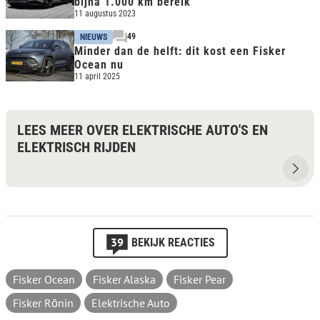
bijna 1.000 km bereik
11 augustus 2023
49
NIEUWS
Minder dan de helft: dit kost een Fisker
Ocean nu
11 april 2025
LEES MEER OVER ELEKTRISCHE AUTO'S EN
ELEKTRISCH RIJDEN
39
BEKIJK REACTIES
Fisker Ocean
Fisker Alaska
Fisker Pear
Fisker Rōnin
Elektrische Auto