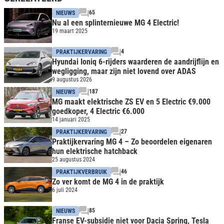
65
NIEUWS
Nu al een splinternieuwe MG 4 Electric!
19 maart 2025
4
PRAKTIJKERVARING
Hyundai Ioniq 6-rijders waarderen de aandrijflijn en
wegligging, maar zijn niet lovend over ADAS
9 augustus 2026
187
NIEUWS
MG maakt elektrische ZS EV en 5 Electric €9.000
goedkoper, 4 Electric €6.000
14 januari 2025
27
PRAKTIJKERVARING
Praktijkervaring MG 4 – Zo beoordelen eigenaren
hun elektrische hatchback
25 augustus 2024
46
PRAKTIJKVERBRUIK
Zo ver komt de MG 4 in de praktijk
6 juli 2024
85
NIEUWS
Franse EV-subsidie niet voor Dacia Spring, Tesla