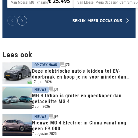
€ 25.495
Van Mossel MG Tynaarlo
Van Mossel Mega Occasion Centrum Bud
BEKIJK MEER OCCASIONS
Lees ook
75
OP ZOEK NAAR
Deze elektrische auto's leidden tot EV-
doorbraak en koop je nu voor minder dan
€15.000
17 april 2026
31
NIEUWS
MG 4 Urban is groter en goedkoper dan
gefacelifte MG 4
2 april 2026
94
NIEUWS
Nieuwe MG 4 Electric: in China vanaf nog
geen €9.000
7 augustus 2025