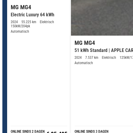
MG MG4
Electric Luxury 64 kWh
2024
55.225 km
Elektrisch
150kW/204pk
Automatisch
MG MG4
51 kWh Standard | APPLE CA
2024
7.537 km
Elektrisch
125kW/1
Automatisch
ONLINE SINDS 2 DAGEN
ONLINE SINDS 3 DAGEN