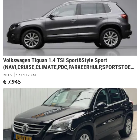
Volkswagen Tiguan 1.4 TSI Sport&Style Sport
(NAVI,CRUISE,CLIMATE,PDC,PARKEERHULP,SPORTSTOEL
EN,LM VELGEN,NETTE STAAT)
2013
177.172 KM
€ 7.945