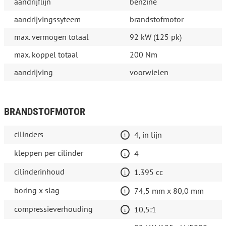
aandrijflijn
benzine
aandrijvingssyteem
brandstofmotor
max. vermogen totaal
92 kW (125 pk)
max. koppel totaal
200 Nm
aandrijving
voorwielen
BRANDSTOFMOTOR
cilinders
4, in lijn
kleppen per cilinder
4
cilinderinhoud
1.395 cc
boring x slag
74,5 mm x 80,0 mm
compressieverhouding
10,5:1