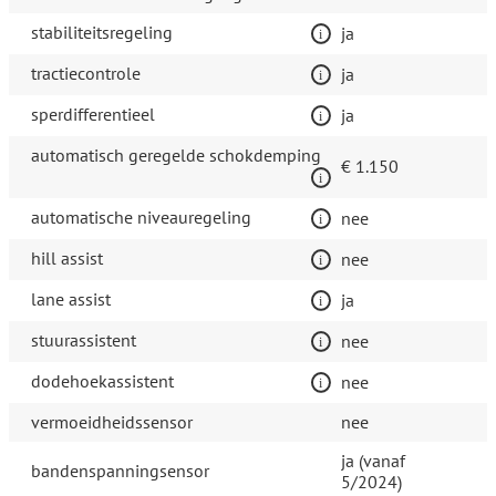
stabiliteitsregeling
ja
tractiecontrole
ja
sperdifferentieel
ja
automatisch geregelde schokdemping
€ 1.150
automatische niveauregeling
nee
hill assist
nee
lane assist
ja
stuurassistent
nee
dodehoekassistent
nee
vermoeidheidssensor
nee
ja (vanaf
bandenspanningsensor
5/2024)