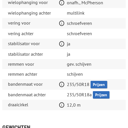
wielophanging voor
onafh., McPherson
wielophanging achter
multilink
vering voor
schroefveren
vering achter
schroefveren
stabilisator voor
ja
stabilisator achter
ja
remmen voor
gev. schijven
remmen achter
schijven
bandenmaat voor
235/50R18
Prijzen
bandenmaat achter
235/50R18a
Prijzen
draaicirkel
12,0 m
GEWICHTEN