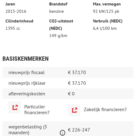
Jaren
Brandstof
Max. vermogen
2015-2016
benzine
92 kW/125 pk
Cilinderinhoud
CO2-uitstoot
Verbruik (NEDC)
1395 cc
(NEDC)
6,4 l/100 km
149 g/km
BASISKENMERKEN
nieuwprijs fiscaal
€ 37.170
nieuwprijs rijklaar
€ 37.170
afleveringskosten
€ 0
Particulier
Zakelijk financieren?
financieren?
wegenbelasting (3
€ 226-247
maanden)