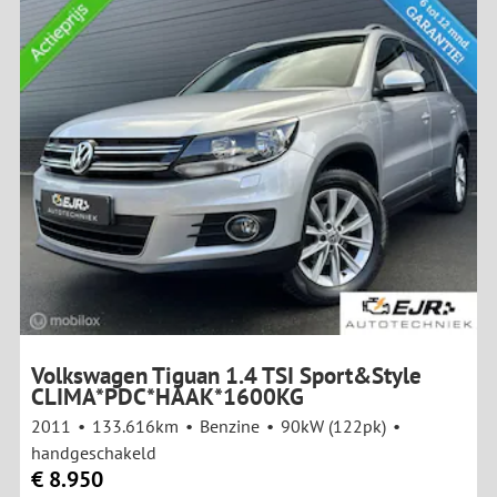
Volkswagen Tiguan 1.4 TSI Sport&Style
CLIMA*PDC*HAAK*1600KG
2011
133.616km
Benzine
90kW (122pk)
handgeschakeld
€ 8.950