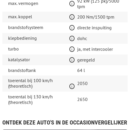
92 kW (125 pk)/5000
max. vermogen
tpm
max. koppel
200 Nm/1500 tpm
brandstofsysteem
directe inspuiting
klepbediening
dohc
turbo
ja, met intercooler
katalysator
geregeld
brandstoftank
64 l
toerental bij 100 km/h
2050
(theoretisch)
toerental bij 130 km/h
2650
(theoretisch)
ONTDEK DEZE AUTO'S IN DE OCCASIONVERGELIJKER