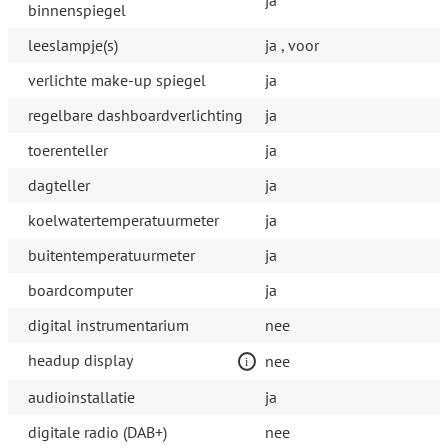
ja
binnenspiegel
leeslampje(s)
ja , voor
verlichte make-up spiegel
ja
regelbare dashboardverlichting
ja
toerenteller
ja
dagteller
ja
koelwatertemperatuurmeter
ja
buitentemperatuurmeter
ja
boardcomputer
ja
digital instrumentarium
nee
headup display
nee
audioinstallatie
ja
digitale radio (DAB+)
nee