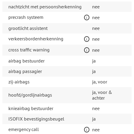
nachtzicht met persoonsherkenning
nee
precrash systeem
nee
grootlicht assistent
nee
verkeersbordenherkenning
nee
cross traffic warning
nee
airbag bestuurder
ja
airbag passagier
ja
zij-airbags
ja, voor
ja, voor &
hoofd/gordijnairbags
achter
knieairbag bestuurder
nee
ISOFIX bevestigingsbeugel
ja
emergency call
nee