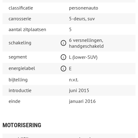
classificatie
personenauto
carrosserie
5-deurs, suv
aantal zitplaatsen
5
6 versnellingen,
schakeling
handgeschakeld
segment
L (lower-SUV)
energielabel
E
bijtelling
n.v.t.
introductie
juni 2015
einde
januari 2016
MOTORISERING