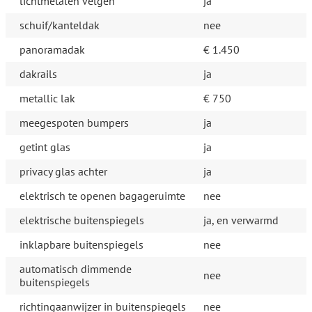
lichtmetalen velgen
ja
schuif/kanteldak
nee
panoramadak
€ 1.450
dakrails
ja
metallic lak
€ 750
meegespoten bumpers
ja
getint glas
ja
privacy glas achter
ja
elektrisch te openen bagageruimte
nee
elektrische buitenspiegels
ja, en verwarmd
inklapbare buitenspiegels
nee
automatisch dimmende
nee
buitenspiegels
richtingaanwijzer in buitenspiegels
nee