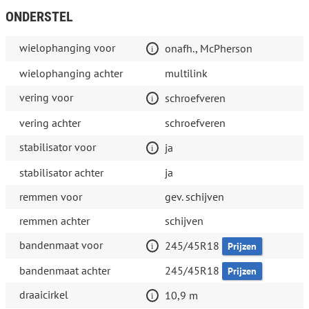
ONDERSTEL
wielophanging voor
onafh., McPherson
wielophanging achter
multilink
vering voor
schroefveren
vering achter
schroefveren
stabilisator voor
ja
stabilisator achter
ja
remmen voor
gev. schijven
remmen achter
schijven
bandenmaat voor
245/45R18
Prijzen
bandenmaat achter
245/45R18
Prijzen
draaicirkel
10,9 m