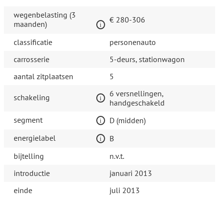
wegenbelasting (3
€ 280-306
maanden)
classificatie
personenauto
carrosserie
5-deurs, stationwagon
aantal zitplaatsen
5
6 versnellingen,
schakeling
handgeschakeld
segment
D (midden)
energielabel
B
bijtelling
n.v.t.
introductie
januari 2013
einde
juli 2013