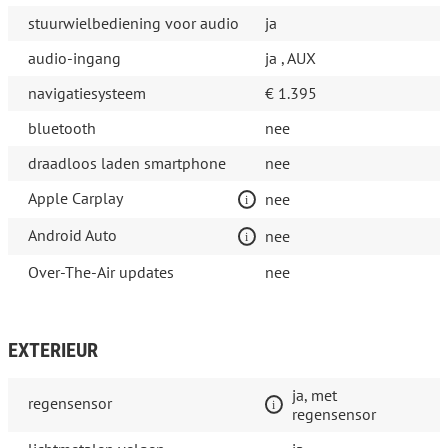
stuurwielbediening voor audio
ja
audio-ingang
ja , AUX
navigatiesysteem
€ 1.395
bluetooth
nee
draadloos laden smartphone
nee
Apple Carplay
nee
Android Auto
nee
Over-The-Air updates
nee
EXTERIEUR
ja, met
regensensor
regensensor