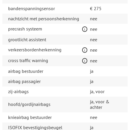
bandenspanningsensor
€ 275
nachtzicht met persoonsherkenning
nee
precrash systeem
nee
grootlicht assistent
nee
verkeersbordenherkenning
nee
cross traffic warning
nee
airbag bestuurder
ja
airbag passagier
ja
zij-airbags
ja, voor
ja, voor &
hoofd/gordijnairbags
achter
knieairbag bestuurder
nee
ISOFIX bevestigingsbeugel
ja