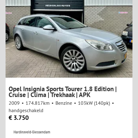
Opel Insignia Sports Tourer 1.8 Edition |
Cruise | Clima | Trekhaak | APK
2009
174.817km
Benzine
103kW (140pk)
handgeschakeld
€ 3.750
Hardinxveld-Giessendam