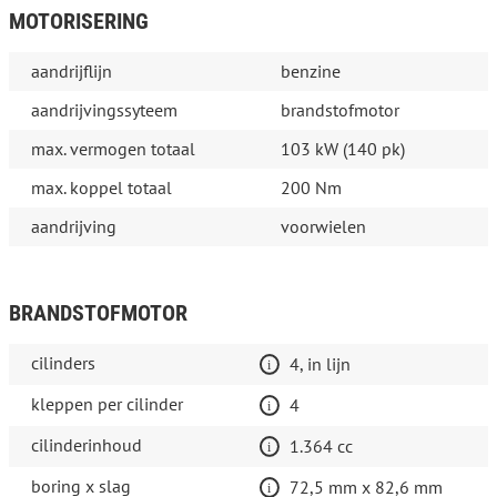
MOTORISERING
aandrijflijn
benzine
aandrijvingssyteem
brandstofmotor
max. vermogen totaal
103 kW (140 pk)
max. koppel totaal
200 Nm
aandrijving
voorwielen
BRANDSTOFMOTOR
cilinders
4, in lijn
kleppen per cilinder
4
cilinderinhoud
1.364 cc
boring x slag
72,5 mm x 82,6 mm