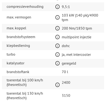
compressieverhouding
9,5:1
103 kW (140 pk)/4900
max. vermogen
tpm
max. koppel
200 Nm/1850 tpm
brandstofsysteem
multipoint injectie
klepbediening
dohc
turbo
ja, met intercooler
katalysator
geregeld
brandstoftank
70 l
toerental bij 100 km/h
2400
(theoretisch)
toerental bij 130 km/h
3150
(theoretisch)