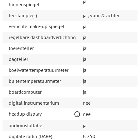
ja
binnenspiegel
leeslampje(s)
ja , voor & achter
verlichte make-up spiegel
ja
regelbare dashboardverlichting
ja
toerenteller
ja
dagteller
ja
koelwatertemperatuurmeter
ja
buitentemperatuurmeter
ja
boardcomputer
ja
digital instrumentarium
nee
headup display
nee
audioinstallatie
ja
digitale radio (DAB+)
€ 250