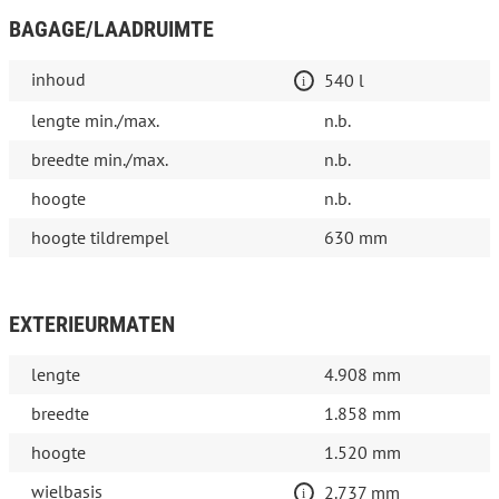
BAGAGE/LAADRUIMTE
inhoud
540 l
lengte min./max.
n.b.
breedte min./max.
n.b.
hoogte
n.b.
hoogte tildrempel
630 mm
EXTERIEURMATEN
lengte
4.908 mm
breedte
1.858 mm
hoogte
1.520 mm
wielbasis
2.737 mm