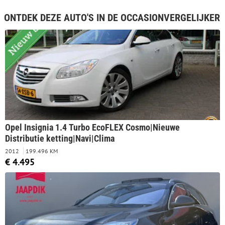
ONTDEK DEZE AUTO'S IN DE OCCASIONVERGELIJKER
Opel Insignia 1.4 Turbo EcoFLEX Cosmo|Nieuwe
Distributie ketting|Navi|Clima
2012
199.496 KM
€ 4.495