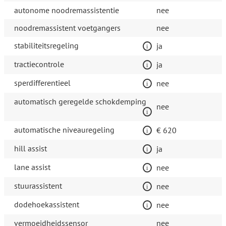
autonome noodremassistentie
nee
noodremassistent voetgangers
nee
stabiliteitsregeling
ja
tractiecontrole
ja
sperdifferentieel
nee
automatisch geregelde schokdemping
nee
automatische niveauregeling
€ 620
hill assist
ja
lane assist
nee
stuurassistent
nee
dodehoekassistent
nee
vermoeidheidssensor
nee