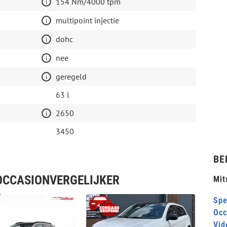
154 Nm/4000 tpm
multipoint injectie
dohc
nee
geregeld
63 l
2650
3450
BE
 OCCASIONVERGELIJKER
Mit
Spe
Occ
Vid