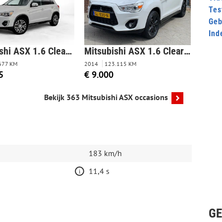
Tes
Geb
Ind
Mitsubishi ASX 1.6 Cleartec Instyle
Mitsubishi ASX 1.6 ClearTec Inform|123000KM|Navigatie|Airco|
677 KM
2014
123.115 KM
5
€ 9.000
Bekijk 363 Mitsubishi ASX occasions
183 km/h
11,4 s
GE