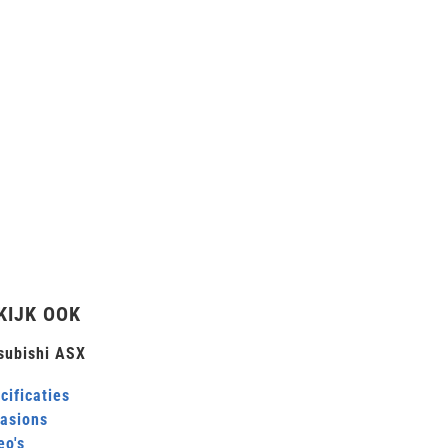
KIJK OOK
subishi ASX
cificaties
asions
eo's