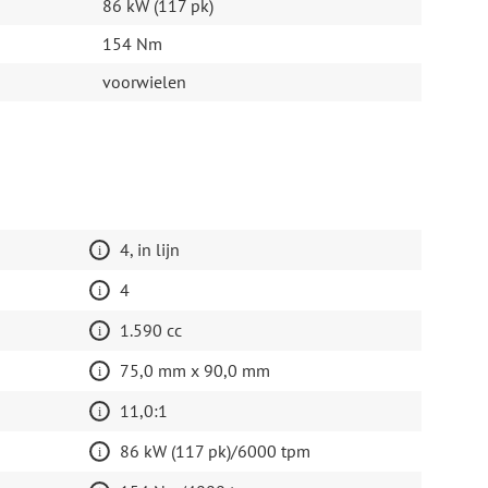
86 kW (117 pk)
154 Nm
voorwielen
4, in lijn
4
1.590 cc
75,0 mm x 90,0 mm
11,0:1
86 kW (117 pk)/6000 tpm