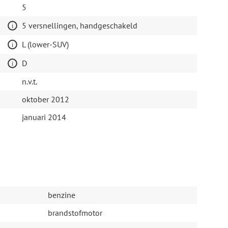
5
5 versnellingen, handgeschakeld
L (lower-SUV)
D
n.v.t.
oktober 2012
januari 2014
benzine
brandstofmotor