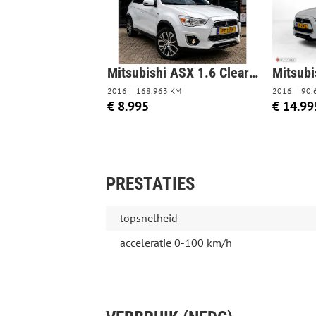
Mitsubishi ASX 1.6 Cleartec Intense Trekhaak Stoelvw Camera
2016
168.963 KM
2016
90.
€ 8.995
€ 14.99
PRESTATIES
topsnelheid
acceleratie 0-100 km/h