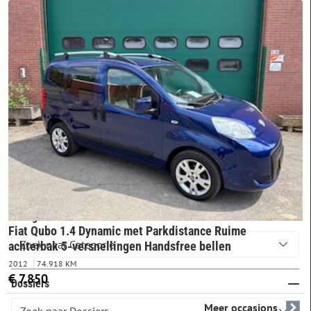
Overig
7
Bestelwagen
1
Stationwagon
1
Trefwoord
Categorie
Fiat Qubo 1.4 Dynamic met Parkdistance Ruime
achterbak 5-versnellingen Handsfree bellen
2012
74.918 KM
€ 7.850
Dossiers
Meer occasions