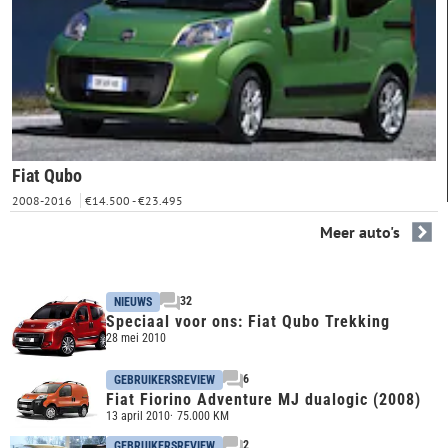
Fiat Qubo
2008-2016
€14.500 - €23.495
Meer auto's
32
NIEUWS
Speciaal voor ons: Fiat Qubo Trekking
28 mei 2010
6
GEBRUIKERSREVIEW
Fiat Fiorino Adventure MJ dualogic (2008)
13 april 2010
75.000 KM
2
GEBRUIKERSREVIEW