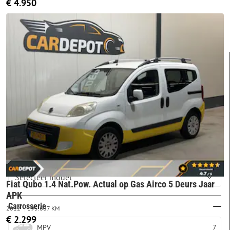
€ 4.950
FILTERS
Merk & model
FIAT
QUBO
Fiat Qubo 1.4 Nat.Pow. Actual op Gas Airco 5 Deurs Jaar
APK
Carrosserie
2012
195.687 KM
€ 2.299
MPV
7