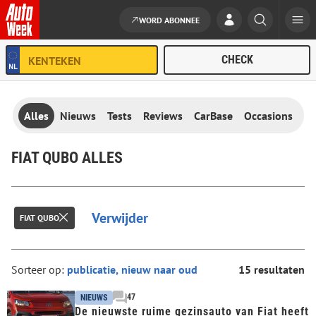
WORD ABONNEE
Ga naar de inhoud
Alles
Nieuws
Tests
Reviews
CarBase
Occasions
FIAT QUBO ALLES
Verwijder
FIAT QUBO
Sorteer op:
15 resultaten
47
NIEUWS
De nieuwste ruime gezinsauto van Fiat heeft