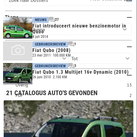
Thema
27
NIEUWS
Fiat introduceert nieuwe benzinemotor in
Qubo
4 juli 2014
1
GEBRUIKERSREVIEW
Publicatiejaar
Fiat Qubo (2008)
23 mei 2011
100.000 KM
3
GEBRUIKERSREVIEW
Fiat Qubo 1.3 Multijet 16v Dynamic (2010)
Artikel type
26 juni 2010
2.100 KM
Overig
13
21 CATALOGUS AUTO'S GEVONDEN
PDF
2