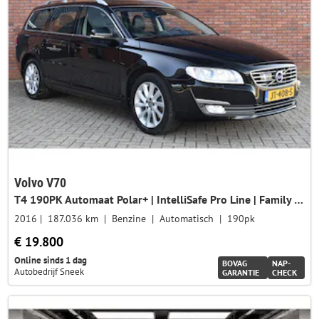
Volvo V70
T4 190PK Automaat Polar+ | IntelliSafe Pro Line | Family Line | Trekhaak |
2016
187.036 km
Benzine
Automatisch
190pk
€ 19.800
Online sinds 1 dag
BOVAG
NAP-
Autobedrijf Sneek
GARANTIE
CHECK