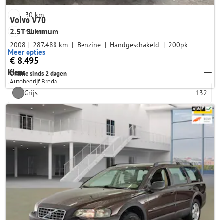
30 km
Volvo V70
2.5T Summum
40 km
2008
287.488 km
Benzine
Handgeschakeld
200pk
Meer opties
€ 8.495
Kleur
Online sinds 2 dagen
Autobedrijf Breda
Grijs
132
Zwart
94
Blauw
50
Wit
15
Bruin
9
Meer opties