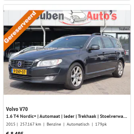
Volvo V70
1.6 T4 Nordic+ | Automaat | leder | Trekhaak | Stoelverwarming | Navigatie | Climate control | Cruise control
2015
257.167 km
Benzine
Automatisch
179pk
€ 8.495