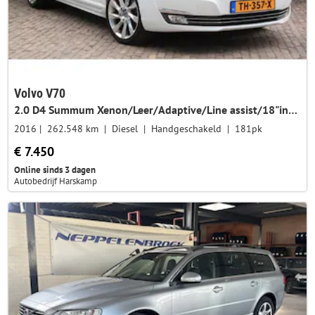
Volvo V70
2.0 D4 Summum Xenon/Leer/Adaptive/Line assist/18"inch lmv
2016
262.548 km
Diesel
Handgeschakeld
181pk
€ 7.450
Online sinds 3 dagen
Autobedrijf Harskamp