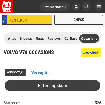
WORD ABONNEE
Ga naar de inhoud
Alles
Nieuws
Tests
Reviews
CarBase
Occasions
VOLVO V70 OCCASIONS
Verwijder
VOLVO V70
Filters opslaan
Sorteer op:
326