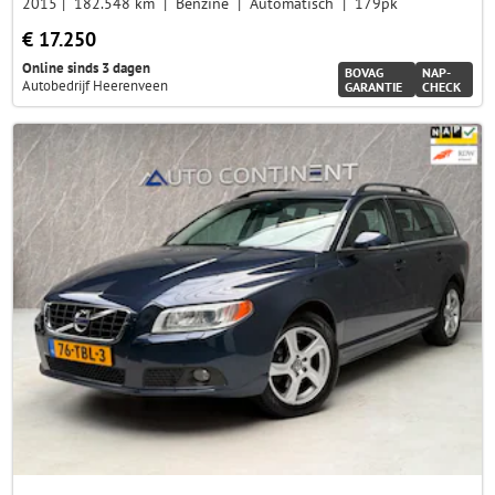
2015
182.548 km
Benzine
Automatisch
179pk
€ 17.250
Online sinds 3 dagen
BOVAG
NAP-
Autobedrijf Heerenveen
GARANTIE
CHECK