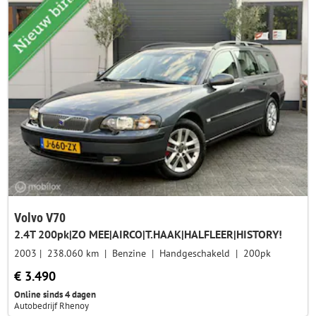
Volvo V70
2.4T 200pk|ZO MEE|AIRCO|T.HAAK|HALFLEER|HISTORY!
2003
238.060 km
Benzine
Handgeschakeld
200pk
€ 3.490
Online sinds 4 dagen
Autobedrijf Rhenoy