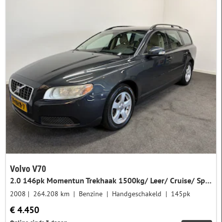
Import auto
Verberg import
216
Toon alleen import
110
Volvo V70
2.0 146pk Momentun Trekhaak 1500kg/ Leer/ Cruise/ Spoiler/ LMV/ PDC
2008
264.208 km
Benzine
Handgeschakeld
145pk
€ 4.450