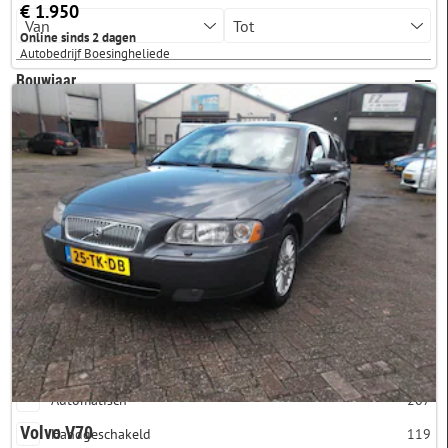
€ 1.950
Online sinds 2 dagen
Autobedrijf Boesingheliede
Bouwjaar
Brandstof
Benzine
264
Diesel
46
LPG
12
Aardgas
4
Transmissie
Automatisch
207
Volvo V70
Handgeschakeld
119