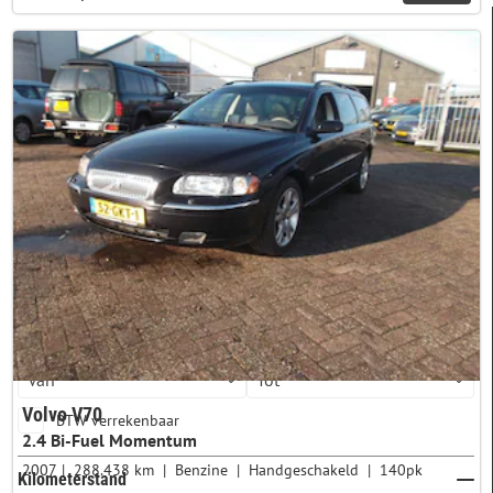
FILTERS
Merk & model
VOLVO
V70
Prijs
Volvo V70
BTW verrekenbaar
2.4 Bi-Fuel Momentum
2007
288.438 km
Benzine
Handgeschakeld
140pk
Kilometerstand