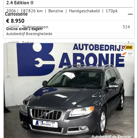
2.4 Edition II
2006
187.826 km
Benzine
Handgeschakeld
170pk
Carrosserie
€ 8.950
Stationwagon
324
Online sinds 2 dagen
Autobedrijf Boesingheliede
Sedan
1
Variant
Afstand
5 km
10 km
20 km