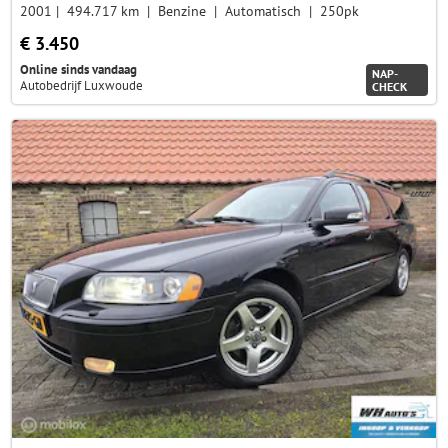
2001
494.717 km
Benzine
Automatisch
250pk
€ 3.450
Online sinds vandaag
NAP-
Autobedrijf Luxwoude
CHECK