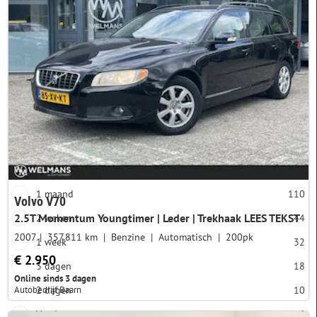
2 cilinders
0
Cilinderinhoud
3 cilinders
0
Accucapaciteit
4 cilinders
137
5 cilinders
171
Categorie
6 cilinders
18
Gebruikt
Meer opties
Aangeboden sinds
1 maand
110
Volvo V70
2.5T Momentum Youngtimer | Leder | Trekhaak LEES TEKST
2 weken
44
2007
357.811 km
Benzine
Automatisch
200pk
1 week
32
€ 2.950
3 dagen
18
Online sinds 3 dagen
Autobedrijf Baarn
2 dagen
10
Vandaag
6