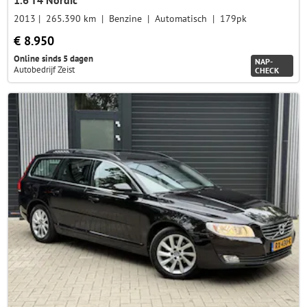
1.6 T4 Nordic
2013
265.390 km
Benzine
Automatisch
179pk
€ 8.950
Online sinds 5 dagen
NAP-
Autobedrijf Zeist
CHECK