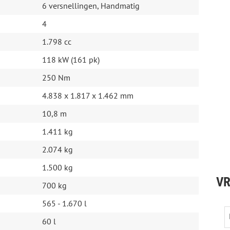
6 versnellingen, Handmatig
4
 deze internetsite zo accuraat en actueel mogelijk weer
ten.
1.798 cc
rhalve op geen enkele wijze rechten worden ontleend.
118 kW (161 pk)
nruil of andere opties is uiteraard bespreekbaar. Al onze
geldige Apk keuring en inclusief tenaamstelling. Bel voor
250 Nm
ijvend met Niels van Baal Tel: 06-19 59 33 65 of kom
 Dronten.
4.838 x 1.817 x 1.462 mm
10,8 m
1.411 kg
2.074 kg
1.500 kg
VR
700 kg
565 - 1.670 l
60 l