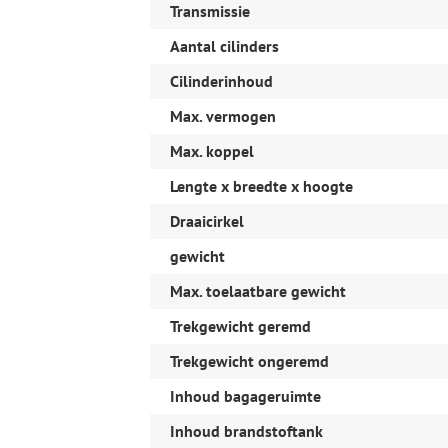
Transmissie
bijbehorende foto's.
Aantal cilinders
Alle moeite is genomen om de informatie op
te geven. Fouten zijn echter nooit uit te slui
Cilinderinhoud
Aan de inhoud van deze website kunnen de
Max. vermogen
Wij adverteren met een vaste scherpe prijs, i
auto's zijn voorzien van een NAP keurmerk, 
Max. koppel
meer informatie over onze occasions vrijbl
langs in onze showroom aan de Dieze 36 te
Lengte x breedte x hoogte
Draaicirkel
gewicht
Max. toelaatbare gewicht
Trekgewicht geremd
Trekgewicht ongeremd
Inhoud bagageruimte
Inhoud brandstoftank