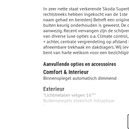
In zeer nette staat verkerende Skoda Superb
rechtstreeks hebben ingekocht van de 1ste 
naam gehad en bereden) Betreft een origin
buiten keurig onderhouden is geweest. De 
aanwezig. Recent vervangen zijn de schijve
van diverse luxe opties o.a. Climate control
+ achter, centrale vergrendeling op afstand i
afneembare trekhaak en dakdragers. Wij lev
bent van harte welkom voor een bezichtig
Aanvullende opties en accessoires
Comfort & Interieur
Binnenspiegel automatisch dimmend
Exterieur
"Lichtmetalen velgen 16"""
Buitenspiegels elektrisch inklapbaar
Koplampreiniging
Mistlampen adaptief
Ruitensproeiers verwarmbaar
Overig