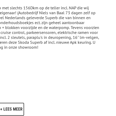
 met slechts 156Dkm op de teller incl. NAP die wij
eigenaar! (Autobedrijf Niels van Baal 73 dagen zelf op
eel Nederlands geleverde Superb die van binnen en
onderhoudsboekjes ect. zijn geheel aantoonbaar
n + blokken voorzijde en de waterpomp. Tevens voorzien
, cruise control, parkeersensoren, elektrische ramen voor
ncl. 2 sleutels, paraplu's in deuropening, 16'' lm-velgen,
eren deze Skoda Superb af incl. nieuwe Apk keuring. U
ing in onze showroom!
+ LEES MEER