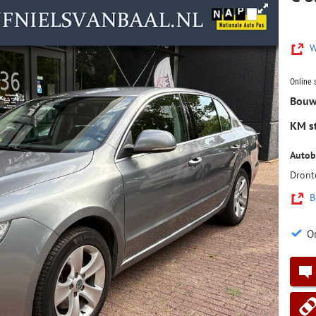
W
Online 
Bouw
KM s
Autobe
Dront
B
O