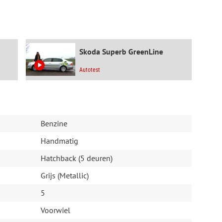
einiging, Ruitensproeiers verwarmbaar)
n auto
Skoda Superb GreenLine
Autotest
Benzine
Handmatig
Hatchback (5 deuren)
Grijs (Metallic)
 onze website :
asions/
5
33 65 of info@autobedrijfnielsvanbaal.nl
Voorwiel
oorsturen met alle gegevens, beschrijving en