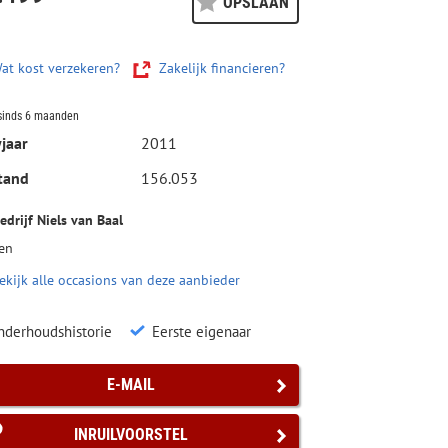
OPSLAAN
at kost verzekeren?
Zakelijk financieren?
sinds 6 maanden
jaar
2011
tand
156.053
drijf Niels van Baal
en
ekijk alle occasions van deze aanbieder
nderhoudshistorie
Eerste eigenaar
E-MAIL
INRUILVOORSTEL