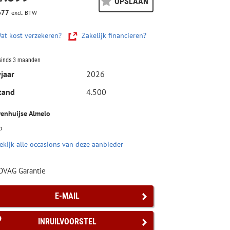
OPSLAAN
677
excl. BTW
at kost verzekeren?
Zakelijk financieren?
sinds 3 maanden
jaar
2026
tand
4.500
enhuijse Almelo
o
ekijk alle occasions van deze aanbieder
OVAG Garantie
E-MAIL
INRUILVOORSTEL