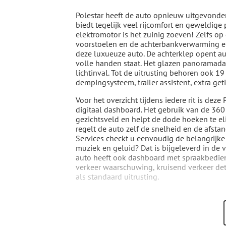
Polestar heeft de auto opnieuw uitgevonden
biedt tegelijk veel rijcomfort en geweldige p
elektromotor is het zuinig zoeven! Zelfs o
voorstoelen en de achterbankverwarming er
deze luxueuze auto. De achterklep opent a
volle handen staat. Het glazen panoramadak
lichtinval. Tot de uitrusting behoren ook 1
dempingsysteem, trailer assistent, extra get
Voor het overzicht tijdens iedere rit is dez
digitaal dashboard. Het gebruik van de 360
gezichtsveld en helpt de dode hoeken te eli
regelt de auto zelf de snelheid en de afst
Services checkt u eenvoudig de belangrijke f
muziek en geluid? Dat is bijgeleverd in de
auto heeft ook dashboard met spraakbedie
verkeer waarschuwing, kruisend verkeer det
als standaard uitrusting.
Pragmatisch en veilig als deze auto is, besc
uw veiligheid en die van uw passagiers is 
de rijstrook raken? Nee hoor, het Lane-keep
ander voertuig zich in de dode hoek bevind