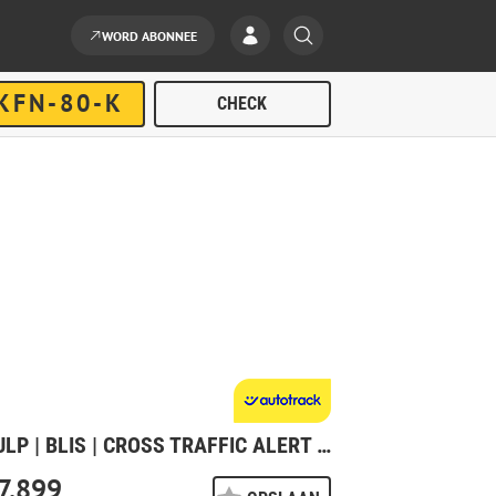
WORD ABONNEE
LONG RANGE SINGLE MOTOR PRIME 82 KWH | PILOT ASSIST | 360 CAMERA MET PARKEERHULP | BLIS | CROSS TRAFFIC ALERT | REAR COLLISION WARNING | PANORAMADAK | HARMAN KARDON PREMIUM SOUND | VOLLEDIG VERSTELBARE VOORSTOELEN | POLESTAR DIGITAL KEY | LED MISTLAMPEN MET BOCHTVERLICHTING | ELEKTR. BEDIENBARE ACHTERKLEP MET VOETSENSOR | WARMTEPOMP | STOELVERWARMING ACHTERIN | VERWARMD STUURWIEL |
7.899