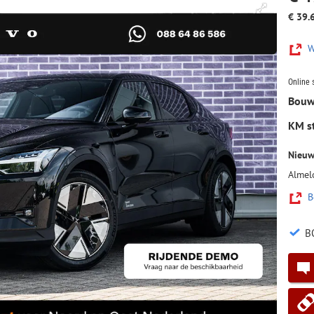
€ 39.
W
Online 
Bouw
KM s
Nieuw
Almel
B
B