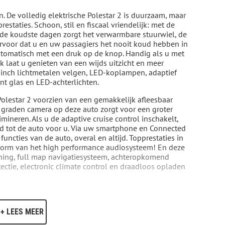
. De volledig elektrische Polestar 2 is duurzaam, maar
restaties. Schoon, stil en fiscaal vriendelijk: met de
p de koudste dagen zorgt het verwarmbare stuurwiel, de
voor dat u en uw passagiers het nooit koud hebben in
utomatisch met een druk op de knop. Handig als u met
 laat u genieten van een wijds uitzicht en meer
9 inch lichtmetalen velgen, LED-koplampen, adaptief
int glas en LED-achterlichten.
e Polestar 2 voorzien van een gemakkelijk afleesbaar
 graden camera op deze auto zorgt voor een groter
mineren. Als u de adaptive cruise control inschakelt,
and tot de auto voor u. Via uw smartphone en Connected
uncties van de auto, overal en altijd. Topprestaties in
 vorm van het high performance audiosysteem! En deze
ning, full map navigatiesysteem, achteropkomend
ectie, electronic climate control en draadloos opladen
hikt hij over diverse veiligheidssystemen. Belangrijk voor
de verkeersbord-detectie in deze auto. Ongemerkt buiten
+ LEES MEER
ing systeem waarschuwt en corrigeert. Als een fiets of
t, waarschuwt het actieve dodehoekdetectie. Dit helpt