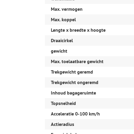
Interieur & Comfort
Max. vermogen
voorstoelen verwarmd
bestuurdersstoel in hoogte verstelbaar
Max. koppel
binnenspiegel automatisch dimmend
geluidsimulator
Lengte x breedte x hoogte
passagiersstoel in hoogte verstelbaar
stuurbekrachtiging snelheidsafhankelijk
Draaicirkel
Veiligheid
gewicht
aanhanger assistent
Max. toelaatbare gewicht
achteruitrij assistent
actieve noodgeval assistent
Trekgewicht geremd
automatische snelheids begrenzing
Autonomous Emergency Braking
Trekgewicht ongeremd
Cruise control adaptief met stop&go en st
Dodehoekdetectie met correctie
Inhoud bagageruimte
hoofdsteunen actief
Rijstrooksensor met correctie
Topsnelheid
uitwijk assistent
Acceleratie 0-100 km/h
Overig
Actieradius
Lendesteun(en) elektrisch verstelbaar
midden airbag(s)