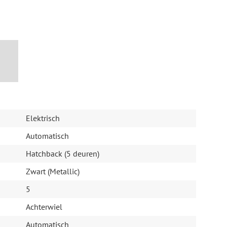
lestar vinden we verder een forward collision warning
rmoeidheidsherkenning en
r een elektrische proefrit! Neem contact op en maak
rsturing
Elektrisch
Automatisch
Hatchback (5 deuren)
Zwart (Metallic)
5
Achterwiel
Automatisch