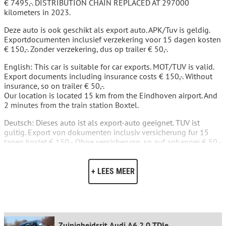
€ 7495,-. DISTRIBUTION CHAIN REPLACED AT 297000
kilometers in 2023.
Deze auto is ook geschikt als export auto. APK/Tuv is geldig.
Exportdocumenten inclusief verzekering voor 15 dagen kosten
€ 150,-. Zonder verzekering, dus op trailer € 50,-.
English: This car is suitable for car exports. MOT/TUV is valid.
Export documents including insurance costs € 150,-. Without
insurance, so on trailer € 50,-.
Our location is located 15 km from the Eindhoven airport. And
2 minutes from the train station Boxtel.
Deutsch: Dieses auto ist als export-auto geeignet. TUV ist
gultig. Export von dokumenten inclusiv versicherung fur 15
tagen kostet € 150,-. Ohne versicherung, so auf anhanger € 50,-.
Unser Standort befindet sich 15 km vom Flughafen Eindhoven
entfernt. Und nur 2 Minuten vom Bahnhof Boxtel.
+ LEES MEER
Francais: Cette voiture est adapte pour les exportations de
voitures. MOT/TUV est valide. Les documents d’exportation, y
compris les couts d’assurance € 150,-. Sans assurance, donc le
trailer € 50,-. Notre emplacement est situé à 15 km de l'aéroport
d'Eindhoven. Et à 2 minutes de la gare Boxtel.
Zuinigheidsrit Audi A6 2.0 TDIe