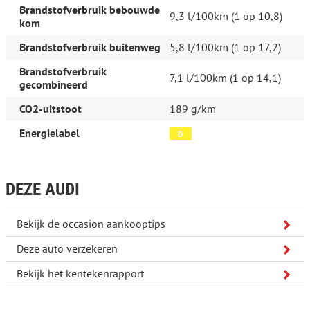
Navigatiesysteem full map + hard disk
Brandstofverbruik bebouwde
Zwarte hemelbekleding
9,3 l/100km (1 op 10,8)
kom
Meer informatie
Brandstofverbruik buitenweg
5,8 l/100km (1 op 17,2)
Laadvermogen:
605 kg
Brandstofverbruik
7,1 l/100km (1 op 14,1)
Wielbasis:
284 cm
gecombineerd
Interieurkleur:
Zwart
Emissieklasse:
Euro 5
CO2-uitstoot
189 g/km
Onderhoudsboekjes:
Aanwezig
Aantal sleutels:
2 (2 handzenders)
Energielabel
D
Inbegrepen afleverpakket:
Pakket Standaard:
De scherp
geadverteerde prijs inclusief geldige apk, vloeistoffen controle,
minimaal 5 liter brandstof. Vrijwaren van uw eventueel in te
ruilen voertuig en het ter naam stellen van het aangekochte
DEZE AUDI
voertuig. Dit pakket heeft geen meerprijs. Aanvullend op dit
pakket is in de meeste gevallen garantie af te sluiten via onze
partner Autotrust. Vraag onze medewerkers naar de
Bekijk de occasion aankooptips
mogelijkheden en tarieven.
Deze auto verzekeren
Bedrijfsinformatie
Bekijk het kentekenrapport
Afleveringsmogelijkheden: