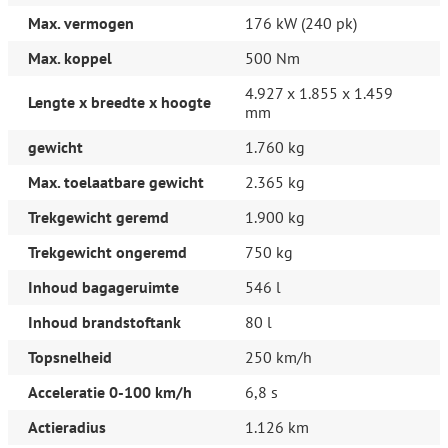
afstandsbediening en lederen versnellingspook behoorlijk
compleet.
Max. vermogen
176 kW (240 pk)
We laten u deze auto graag helemaal zien. Belt u ons voor een
Max. koppel
500 Nm
afspraak?
4.927 x 1.855 x 1.459
Lengte x breedte x hoogte
mm
Aanvullende opties en accessoires
Comfort & Interieur
gewicht
1.760 kg
Aluminium interieur afwerking
Audio-navigatie full map
Max. toelaatbare gewicht
2.365 kg
Audio installatie premium
Lendesteunen (verstelbaar)
Trekgewicht geremd
1.900 kg
Schakelmogelijkheid aan stuurwiel
Stuurbekrachtiging snelheidsafhankelijk
Trekgewicht ongeremd
750 kg
Verwarmde voorstoelen
Inhoud bagageruimte
546 l
Exterieur
Koplampreiniging
Inhoud brandstoftank
80 l
Ruitensproeiers verwarmbaar
Topsnelheid
250 km/h
S Line exterieur
Acceleratie 0-100 km/h
6,8 s
Veiligheid
Actieradius
1.126 km
Overig